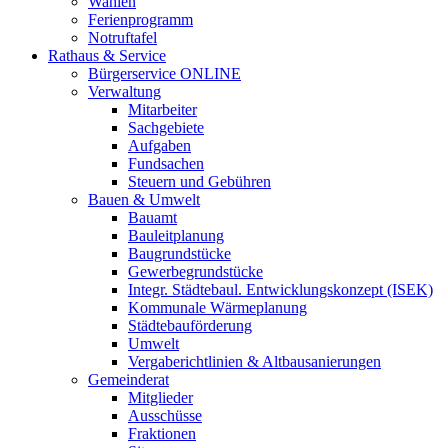
Wahlen
Ferienprogramm
Notruftafel
Rathaus & Service
Bürgerservice ONLINE
Verwaltung
Mitarbeiter
Sachgebiete
Aufgaben
Fundsachen
Steuern und Gebühren
Bauen & Umwelt
Bauamt
Bauleitplanung
Baugrundstücke
Gewerbegrundstücke
Integr. Städtebaul. Entwicklungskonzept (ISEK)
Kommunale Wärmeplanung
Städtebauförderung
Umwelt
Vergaberichtlinien & Altbausanierungen
Gemeinderat
Mitglieder
Ausschüsse
Fraktionen