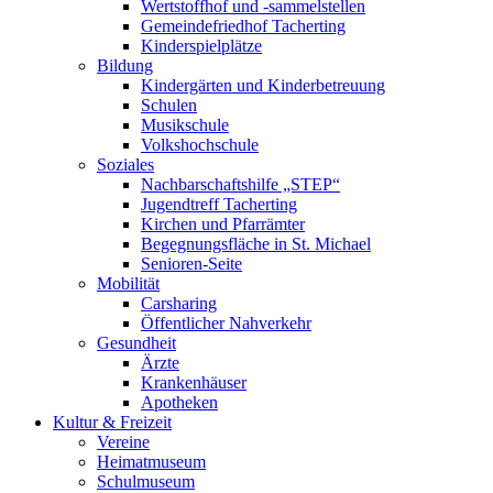
Wertstoffhof und -sammelstellen
Gemeindefriedhof Tacherting
Kinderspielplätze
Bildung
Kindergärten und Kinderbetreuung
Schulen
Musikschule
Volkshochschule
Soziales
Nachbarschaftshilfe „STEP“
Jugendtreff Tacherting
Kirchen und Pfarrämter
Begegnungsfläche in St. Michael
Senioren-Seite
Mobilität
Carsharing
Öffentlicher Nahverkehr
Gesundheit
Ärzte
Krankenhäuser
Apotheken
Kultur & Freizeit
Vereine
Heimatmuseum
Schulmuseum