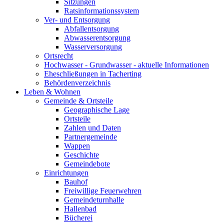
Sitzungen
Ratsinformationssystem
Ver- und Entsorgung
Abfallentsorgung
Abwasserentsorgung
Wasserversorgung
Ortsrecht
Hochwasser - Grundwasser - aktuelle Informationen
Eheschließungen in Tacherting
Behördenverzeichnis
Leben & Wohnen
Gemeinde & Ortsteile
Geographische Lage
Ortsteile
Zahlen und Daten
Partnergemeinde
Wappen
Geschichte
Gemeindebote
Einrichtungen
Bauhof
Freiwillige Feuerwehren
Gemeindeturnhalle
Hallenbad
Bücherei