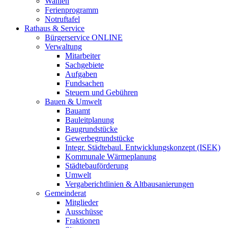
Wahlen
Ferienprogramm
Notruftafel
Rathaus & Service
Bürgerservice ONLINE
Verwaltung
Mitarbeiter
Sachgebiete
Aufgaben
Fundsachen
Steuern und Gebühren
Bauen & Umwelt
Bauamt
Bauleitplanung
Baugrundstücke
Gewerbegrundstücke
Integr. Städtebaul. Entwicklungskonzept (ISEK)
Kommunale Wärmeplanung
Städtebauförderung
Umwelt
Vergaberichtlinien & Altbausanierungen
Gemeinderat
Mitglieder
Ausschüsse
Fraktionen