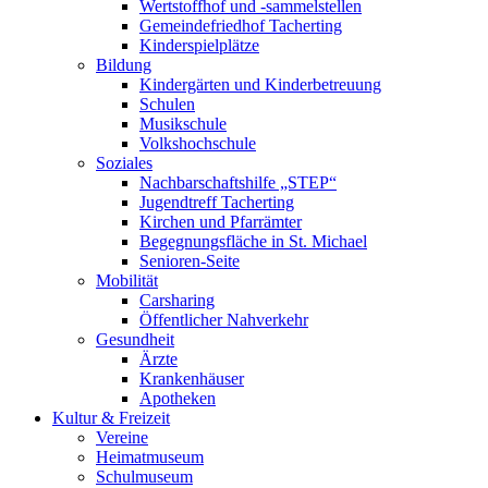
Wertstoffhof und -sammelstellen
Gemeindefriedhof Tacherting
Kinderspielplätze
Bildung
Kindergärten und Kinderbetreuung
Schulen
Musikschule
Volkshochschule
Soziales
Nachbarschaftshilfe „STEP“
Jugendtreff Tacherting
Kirchen und Pfarrämter
Begegnungsfläche in St. Michael
Senioren-Seite
Mobilität
Carsharing
Öffentlicher Nahverkehr
Gesundheit
Ärzte
Krankenhäuser
Apotheken
Kultur & Freizeit
Vereine
Heimatmuseum
Schulmuseum