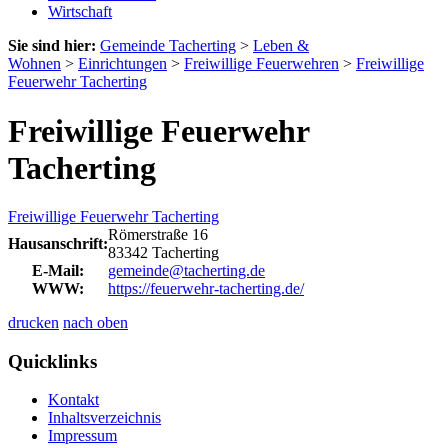
Wirtschaft
Sie sind hier:
Gemeinde Tacherting
>
Leben &
Wohnen
>
Einrichtungen
>
Freiwillige Feuerwehren
>
Freiwillige
Feuerwehr Tacherting
Freiwillige Feuerwehr
Tacherting
Freiwillige Feuerwehr Tacherting
Römerstraße 16
Hausanschrift:
83342 Tacherting
E-Mail:
gemeinde@tacherting.de
WWW:
https://feuerwehr-tacherting.de/
drucken
nach oben
Quicklinks
Kontakt
Inhaltsverzeichnis
Impressum