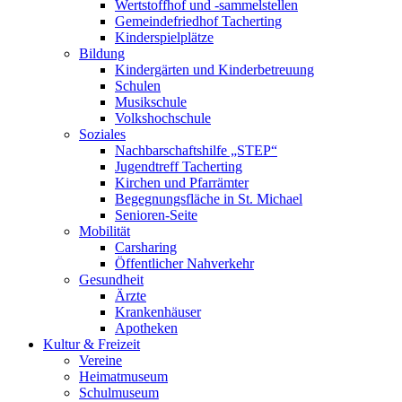
Wertstoffhof und -sammelstellen
Gemeindefriedhof Tacherting
Kinderspielplätze
Bildung
Kindergärten und Kinderbetreuung
Schulen
Musikschule
Volkshochschule
Soziales
Nachbarschaftshilfe „STEP“
Jugendtreff Tacherting
Kirchen und Pfarrämter
Begegnungsfläche in St. Michael
Senioren-Seite
Mobilität
Carsharing
Öffentlicher Nahverkehr
Gesundheit
Ärzte
Krankenhäuser
Apotheken
Kultur & Freizeit
Vereine
Heimatmuseum
Schulmuseum