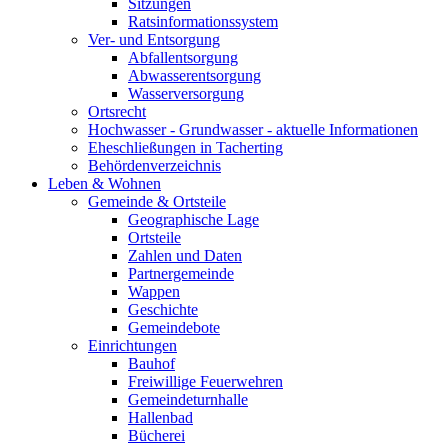
Sitzungen
Ratsinformationssystem
Ver- und Entsorgung
Abfallentsorgung
Abwasserentsorgung
Wasserversorgung
Ortsrecht
Hochwasser - Grundwasser - aktuelle Informationen
Eheschließungen in Tacherting
Behördenverzeichnis
Leben & Wohnen
Gemeinde & Ortsteile
Geographische Lage
Ortsteile
Zahlen und Daten
Partnergemeinde
Wappen
Geschichte
Gemeindebote
Einrichtungen
Bauhof
Freiwillige Feuerwehren
Gemeindeturnhalle
Hallenbad
Bücherei