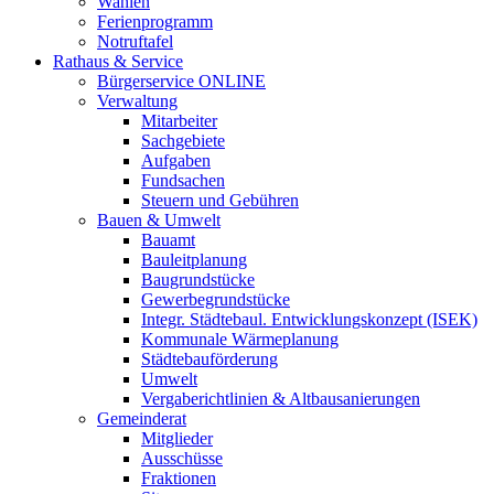
Wahlen
Ferienprogramm
Notruftafel
Rathaus & Service
Bürgerservice ONLINE
Verwaltung
Mitarbeiter
Sachgebiete
Aufgaben
Fundsachen
Steuern und Gebühren
Bauen & Umwelt
Bauamt
Bauleitplanung
Baugrundstücke
Gewerbegrundstücke
Integr. Städtebaul. Entwicklungskonzept (ISEK)
Kommunale Wärmeplanung
Städtebauförderung
Umwelt
Vergaberichtlinien & Altbausanierungen
Gemeinderat
Mitglieder
Ausschüsse
Fraktionen