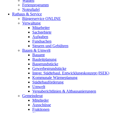
Wahlen
Ferienprogramm
Notruftafel
Rathaus & Service
Bürgerservice ONLINE
Verwaltung
Mitarbeiter
Sachgebiete
Aufgaben
Fundsachen
Steuern und Gebühren
Bauen & Umwelt
Bauamt
Bauleitplanung
Baugrundstücke
Gewerbegrundstücke
Integr. Städtebaul. Entwicklungskonzept (ISEK)
Kommunale Wärmeplanung
Städtebauförderung
Umwelt
Vergaberichtlinien & Altbausanierungen
Gemeinderat
Mitglieder
Ausschüsse
Fraktionen