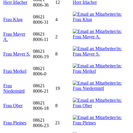
Herr Irlacher
12
8006-36
08621
Frau Klug
4
8006-31
Frau Mayer
08621
2
A.
8006-11
08621
Frau Mayer S.
8
8006-19
08621
Frau Merkel
8006-0
Frau
08621
19
Niedermirtl
8006-21
08621
Frau Ober
8
8006-18
08621
Frau Pleines
21
8006-23