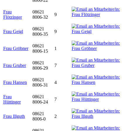
8006-22
Frau
08621
9
Flötzinger
8006-32
08621
Frau Geigl
9
8006-35
08621
Frau Gröbner
1
8006-15
08621
Frau Gruber
7
8006-29
08621
Frau Hansen
4
8006-31
Frau
08621
7
Hüttinger
8006-24
08621
Frau Illguth
2
8006-0
08621