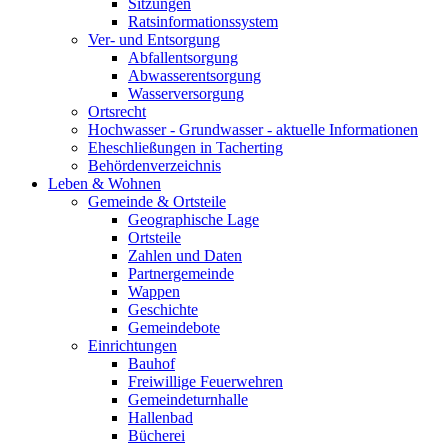
Sitzungen
Ratsinformationssystem
Ver- und Entsorgung
Abfallentsorgung
Abwasserentsorgung
Wasserversorgung
Ortsrecht
Hochwasser - Grundwasser - aktuelle Informationen
Eheschließungen in Tacherting
Behördenverzeichnis
Leben & Wohnen
Gemeinde & Ortsteile
Geographische Lage
Ortsteile
Zahlen und Daten
Partnergemeinde
Wappen
Geschichte
Gemeindebote
Einrichtungen
Bauhof
Freiwillige Feuerwehren
Gemeindeturnhalle
Hallenbad
Bücherei