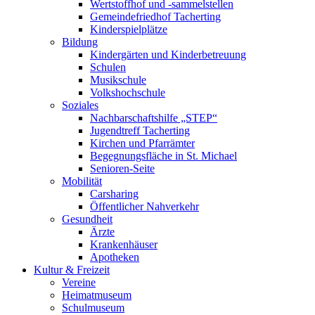
Wertstoffhof und -sammelstellen
Gemeindefriedhof Tacherting
Kinderspielplätze
Bildung
Kindergärten und Kinderbetreuung
Schulen
Musikschule
Volkshochschule
Soziales
Nachbarschaftshilfe „STEP“
Jugendtreff Tacherting
Kirchen und Pfarrämter
Begegnungsfläche in St. Michael
Senioren-Seite
Mobilität
Carsharing
Öffentlicher Nahverkehr
Gesundheit
Ärzte
Krankenhäuser
Apotheken
Kultur & Freizeit
Vereine
Heimatmuseum
Schulmuseum