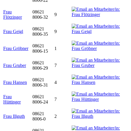
8006-22
Frau
08621
9
Flötzinger
8006-32
08621
Frau Geigl
9
8006-35
08621
Frau Gröbner
1
8006-15
08621
Frau Gruber
7
8006-29
08621
Frau Hansen
4
8006-31
Frau
08621
7
Hüttinger
8006-24
08621
Frau Illguth
2
8006-0
08621