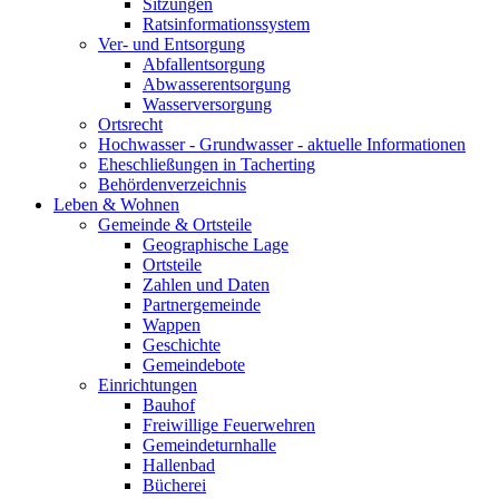
Sitzungen
Ratsinformationssystem
Ver- und Entsorgung
Abfallentsorgung
Abwasserentsorgung
Wasserversorgung
Ortsrecht
Hochwasser - Grundwasser - aktuelle Informationen
Eheschließungen in Tacherting
Behördenverzeichnis
Leben & Wohnen
Gemeinde & Ortsteile
Geographische Lage
Ortsteile
Zahlen und Daten
Partnergemeinde
Wappen
Geschichte
Gemeindebote
Einrichtungen
Bauhof
Freiwillige Feuerwehren
Gemeindeturnhalle
Hallenbad
Bücherei