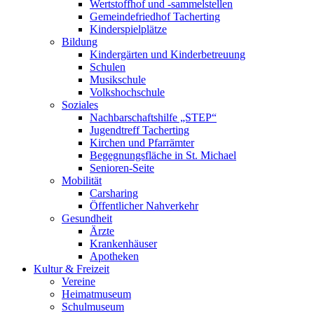
Wertstoffhof und -sammelstellen
Gemeindefriedhof Tacherting
Kinderspielplätze
Bildung
Kindergärten und Kinderbetreuung
Schulen
Musikschule
Volkshochschule
Soziales
Nachbarschaftshilfe „STEP“
Jugendtreff Tacherting
Kirchen und Pfarrämter
Begegnungsfläche in St. Michael
Senioren-Seite
Mobilität
Carsharing
Öffentlicher Nahverkehr
Gesundheit
Ärzte
Krankenhäuser
Apotheken
Kultur & Freizeit
Vereine
Heimatmuseum
Schulmuseum