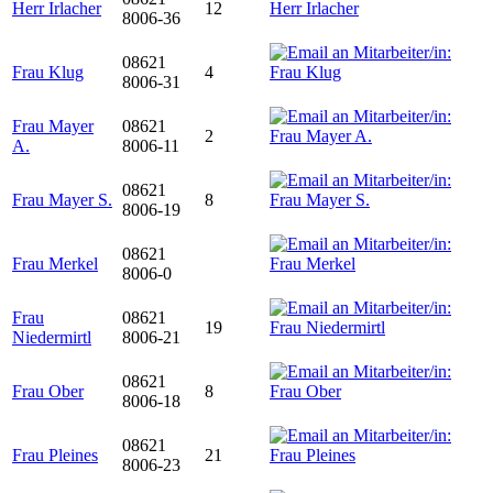
Herr Irlacher
12
8006-36
08621
Frau Klug
4
8006-31
Frau Mayer
08621
2
A.
8006-11
08621
Frau Mayer S.
8
8006-19
08621
Frau Merkel
8006-0
Frau
08621
19
Niedermirtl
8006-21
08621
Frau Ober
8
8006-18
08621
Frau Pleines
21
8006-23