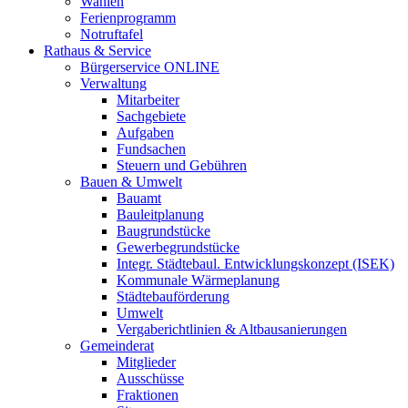
Wahlen
Ferienprogramm
Notruftafel
Rathaus & Service
Bürgerservice ONLINE
Verwaltung
Mitarbeiter
Sachgebiete
Aufgaben
Fundsachen
Steuern und Gebühren
Bauen & Umwelt
Bauamt
Bauleitplanung
Baugrundstücke
Gewerbegrundstücke
Integr. Städtebaul. Entwicklungskonzept (ISEK)
Kommunale Wärmeplanung
Städtebauförderung
Umwelt
Vergaberichtlinien & Altbausanierungen
Gemeinderat
Mitglieder
Ausschüsse
Fraktionen