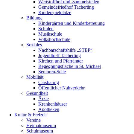
Wertstoffhof und -sammelstellen
Gemeindefriedhof Tacherting
Kinderspielplätze
Bildung
Kindergärten und Kinderbetreuung
Schulen
Musikschule
Volkshochschule
Soziales
Nachbarschaftshilfe „STEP“
Jugendtreff Tacherting
Kirchen und Pfarrämter
Begegnungsfläche in St. Michael
Senioren-Seite
Mobilität
Carsharing
Öffentlicher Nahverkehr
Gesundheit
Ärzte
Krankenhäuser
Apotheken
Kultur & Freizeit
Vereine
Heimatmuseum
Schulmuseum