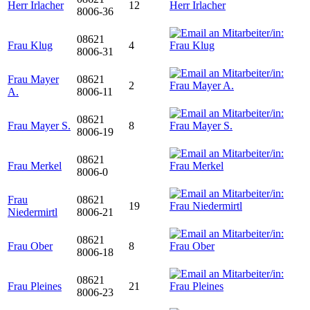
Herr Irlacher
12
8006-36
08621
Frau Klug
4
8006-31
Frau Mayer
08621
2
A.
8006-11
08621
Frau Mayer S.
8
8006-19
08621
Frau Merkel
8006-0
Frau
08621
19
Niedermirtl
8006-21
08621
Frau Ober
8
8006-18
08621
Frau Pleines
21
8006-23