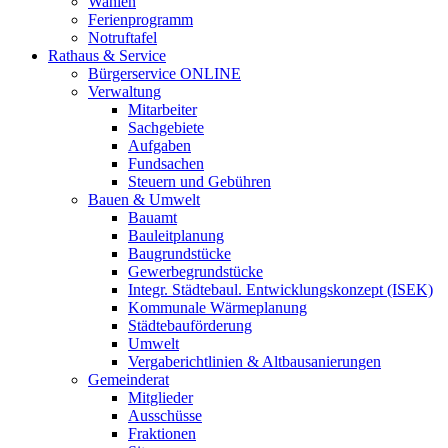
Wahlen
Ferienprogramm
Notruftafel
Rathaus & Service
Bürgerservice ONLINE
Verwaltung
Mitarbeiter
Sachgebiete
Aufgaben
Fundsachen
Steuern und Gebühren
Bauen & Umwelt
Bauamt
Bauleitplanung
Baugrundstücke
Gewerbegrundstücke
Integr. Städtebaul. Entwicklungskonzept (ISEK)
Kommunale Wärmeplanung
Städtebauförderung
Umwelt
Vergaberichtlinien & Altbausanierungen
Gemeinderat
Mitglieder
Ausschüsse
Fraktionen