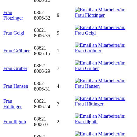
8006-22
Frau
08621
9
Flötzinger
8006-32
08621
Frau Geigl
9
8006-35
08621
Frau Gröbner
1
8006-15
08621
Frau Gruber
7
8006-29
08621
Frau Hansen
4
8006-31
Frau
08621
7
Hüttinger
8006-24
08621
Frau Illguth
2
8006-0
08621