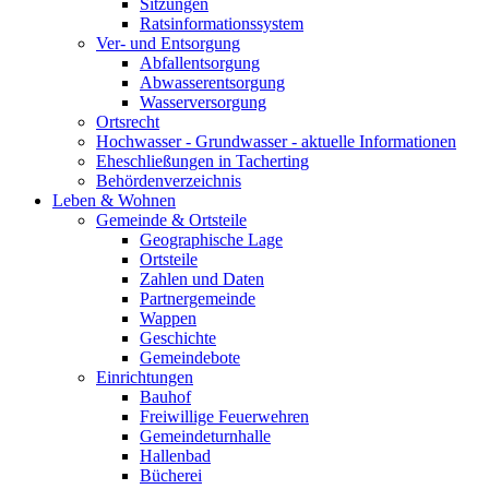
Sitzungen
Ratsinformationssystem
Ver- und Entsorgung
Abfallentsorgung
Abwasserentsorgung
Wasserversorgung
Ortsrecht
Hochwasser - Grundwasser - aktuelle Informationen
Eheschließungen in Tacherting
Behördenverzeichnis
Leben & Wohnen
Gemeinde & Ortsteile
Geographische Lage
Ortsteile
Zahlen und Daten
Partnergemeinde
Wappen
Geschichte
Gemeindebote
Einrichtungen
Bauhof
Freiwillige Feuerwehren
Gemeindeturnhalle
Hallenbad
Bücherei