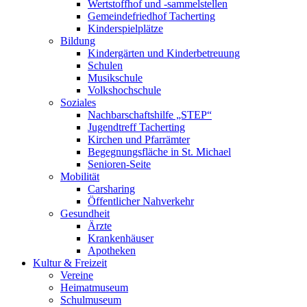
Wertstoffhof und -sammelstellen
Gemeindefriedhof Tacherting
Kinderspielplätze
Bildung
Kindergärten und Kinderbetreuung
Schulen
Musikschule
Volkshochschule
Soziales
Nachbarschaftshilfe „STEP“
Jugendtreff Tacherting
Kirchen und Pfarrämter
Begegnungsfläche in St. Michael
Senioren-Seite
Mobilität
Carsharing
Öffentlicher Nahverkehr
Gesundheit
Ärzte
Krankenhäuser
Apotheken
Kultur & Freizeit
Vereine
Heimatmuseum
Schulmuseum