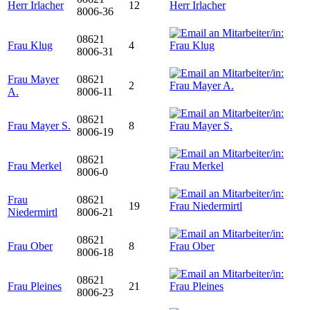
Herr Irlacher
12
8006-36
08621
Frau Klug
4
8006-31
Frau Mayer
08621
2
A.
8006-11
08621
Frau Mayer S.
8
8006-19
08621
Frau Merkel
8006-0
Frau
08621
19
Niedermirtl
8006-21
08621
Frau Ober
8
8006-18
08621
Frau Pleines
21
8006-23