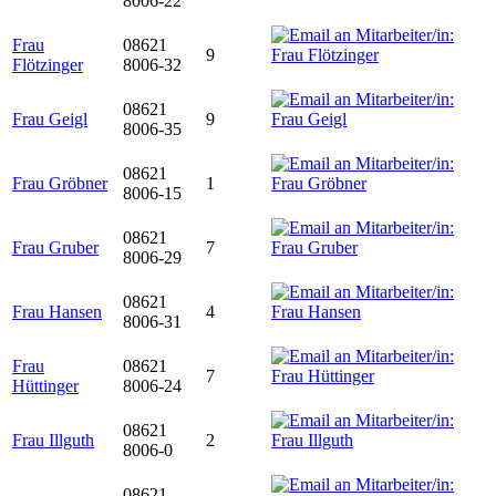
8006-22
Frau
08621
9
Flötzinger
8006-32
08621
Frau Geigl
9
8006-35
08621
Frau Gröbner
1
8006-15
08621
Frau Gruber
7
8006-29
08621
Frau Hansen
4
8006-31
Frau
08621
7
Hüttinger
8006-24
08621
Frau Illguth
2
8006-0
08621