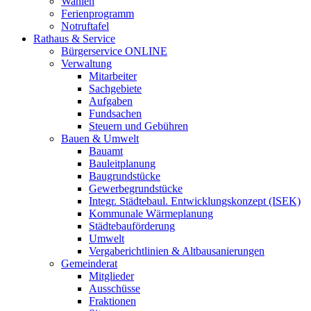
Wahlen
Ferienprogramm
Notruftafel
Rathaus & Service
Bürgerservice ONLINE
Verwaltung
Mitarbeiter
Sachgebiete
Aufgaben
Fundsachen
Steuern und Gebühren
Bauen & Umwelt
Bauamt
Bauleitplanung
Baugrundstücke
Gewerbegrundstücke
Integr. Städtebaul. Entwicklungskonzept (ISEK)
Kommunale Wärmeplanung
Städtebauförderung
Umwelt
Vergaberichtlinien & Altbausanierungen
Gemeinderat
Mitglieder
Ausschüsse
Fraktionen