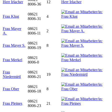
Herr Irlacher
12
8006-36
08621
Frau Klug
4
8006-31
Frau Mayer
08621
2
A.
8006-11
08621
Frau Mayer S.
8
8006-19
08621
Frau Merkel
8006-0
Frau
08621
19
Niedermirtl
8006-21
08621
Frau Ober
8
8006-18
08621
Frau Pleines
21
8006-23