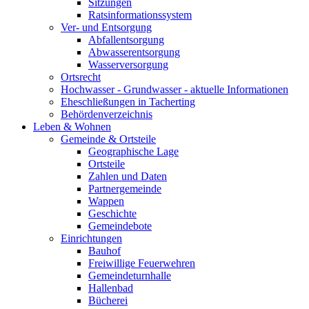
Sitzungen
Ratsinformationssystem
Ver- und Entsorgung
Abfallentsorgung
Abwasserentsorgung
Wasserversorgung
Ortsrecht
Hochwasser - Grundwasser - aktuelle Informationen
Eheschließungen in Tacherting
Behördenverzeichnis
Leben & Wohnen
Gemeinde & Ortsteile
Geographische Lage
Ortsteile
Zahlen und Daten
Partnergemeinde
Wappen
Geschichte
Gemeindebote
Einrichtungen
Bauhof
Freiwillige Feuerwehren
Gemeindeturnhalle
Hallenbad
Bücherei