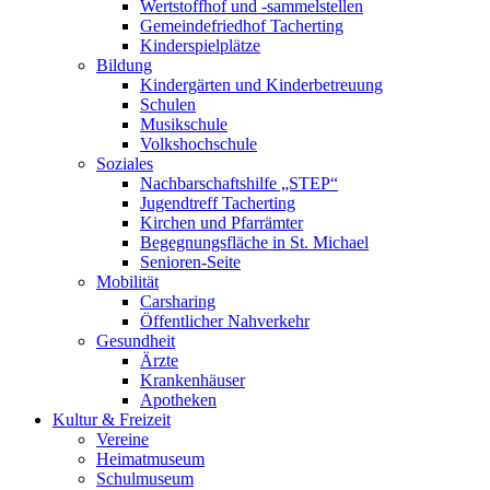
Wertstoffhof und -sammelstellen
Gemeindefriedhof Tacherting
Kinderspielplätze
Bildung
Kindergärten und Kinderbetreuung
Schulen
Musikschule
Volkshochschule
Soziales
Nachbarschaftshilfe „STEP“
Jugendtreff Tacherting
Kirchen und Pfarrämter
Begegnungsfläche in St. Michael
Senioren-Seite
Mobilität
Carsharing
Öffentlicher Nahverkehr
Gesundheit
Ärzte
Krankenhäuser
Apotheken
Kultur & Freizeit
Vereine
Heimatmuseum
Schulmuseum