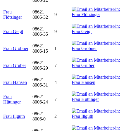
8006-22
Frau
08621
9
Flötzinger
8006-32
08621
Frau Geigl
9
8006-35
08621
Frau Gröbner
1
8006-15
08621
Frau Gruber
7
8006-29
08621
Frau Hansen
4
8006-31
Frau
08621
7
Hüttinger
8006-24
08621
Frau Illguth
2
8006-0
08621