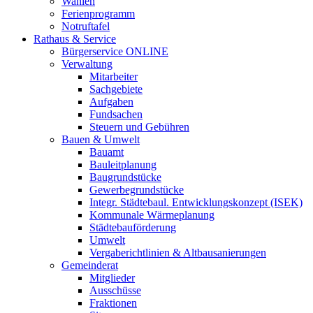
Wahlen
Ferienprogramm
Notruftafel
Rathaus & Service
Bürgerservice ONLINE
Verwaltung
Mitarbeiter
Sachgebiete
Aufgaben
Fundsachen
Steuern und Gebühren
Bauen & Umwelt
Bauamt
Bauleitplanung
Baugrundstücke
Gewerbegrundstücke
Integr. Städtebaul. Entwicklungskonzept (ISEK)
Kommunale Wärmeplanung
Städtebauförderung
Umwelt
Vergaberichtlinien & Altbausanierungen
Gemeinderat
Mitglieder
Ausschüsse
Fraktionen