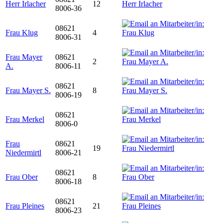
Herr Irlacher
12
8006-36
08621
Frau Klug
4
8006-31
Frau Mayer
08621
2
A.
8006-11
08621
Frau Mayer S.
8
8006-19
08621
Frau Merkel
8006-0
Frau
08621
19
Niedermirtl
8006-21
08621
Frau Ober
8
8006-18
08621
Frau Pleines
21
8006-23