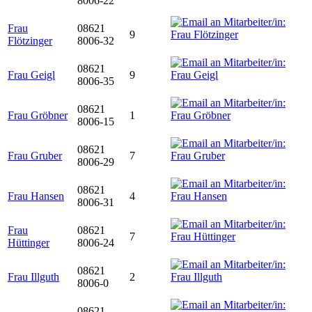
8006-22
Frau
08621
9
Flötzinger
8006-32
08621
Frau Geigl
9
8006-35
08621
Frau Gröbner
1
8006-15
08621
Frau Gruber
7
8006-29
08621
Frau Hansen
4
8006-31
Frau
08621
7
Hüttinger
8006-24
08621
Frau Illguth
2
8006-0
08621