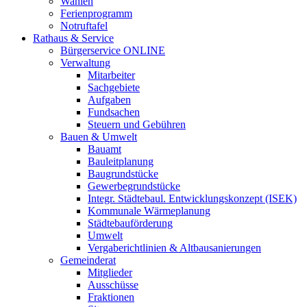
Wahlen
Ferienprogramm
Notruftafel
Rathaus & Service
Bürgerservice ONLINE
Verwaltung
Mitarbeiter
Sachgebiete
Aufgaben
Fundsachen
Steuern und Gebühren
Bauen & Umwelt
Bauamt
Bauleitplanung
Baugrundstücke
Gewerbegrundstücke
Integr. Städtebaul. Entwicklungskonzept (ISEK)
Kommunale Wärmeplanung
Städtebauförderung
Umwelt
Vergaberichtlinien & Altbausanierungen
Gemeinderat
Mitglieder
Ausschüsse
Fraktionen