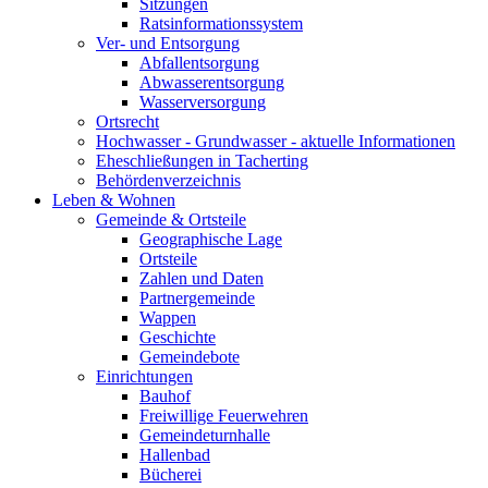
Sitzungen
Ratsinformationssystem
Ver- und Entsorgung
Abfallentsorgung
Abwasserentsorgung
Wasserversorgung
Ortsrecht
Hochwasser - Grundwasser - aktuelle Informationen
Eheschließungen in Tacherting
Behördenverzeichnis
Leben & Wohnen
Gemeinde & Ortsteile
Geographische Lage
Ortsteile
Zahlen und Daten
Partnergemeinde
Wappen
Geschichte
Gemeindebote
Einrichtungen
Bauhof
Freiwillige Feuerwehren
Gemeindeturnhalle
Hallenbad
Bücherei