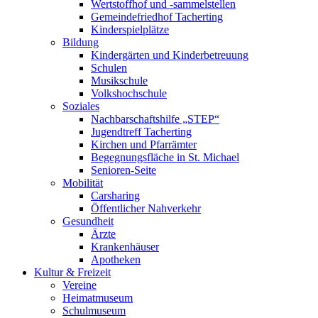
Wertstoffhof und -sammelstellen
Gemeindefriedhof Tacherting
Kinderspielplätze
Bildung
Kindergärten und Kinderbetreuung
Schulen
Musikschule
Volkshochschule
Soziales
Nachbarschaftshilfe „STEP“
Jugendtreff Tacherting
Kirchen und Pfarrämter
Begegnungsfläche in St. Michael
Senioren-Seite
Mobilität
Carsharing
Öffentlicher Nahverkehr
Gesundheit
Ärzte
Krankenhäuser
Apotheken
Kultur & Freizeit
Vereine
Heimatmuseum
Schulmuseum