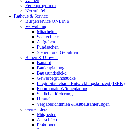
Wahlen
Ferienprogramm
Notruftafel
Rathaus & Service
Bürgerservice ONLINE
Verwaltung
Mitarbeiter
Sachgebiete
Aufgaben
Fundsachen
Steuern und Gebühren
Bauen & Umwelt
Bauamt
Bauleitplanung
Baugrundstücke
Gewerbegrundstücke
Integr. Städtebaul. Entwicklungskonzept (ISEK)
Kommunale Wärmeplanung
Städtebauförderung
Umwelt
Vergaberichtlinien & Altbausanierungen
Gemeinderat
Mitglieder
Ausschüsse
Fraktionen