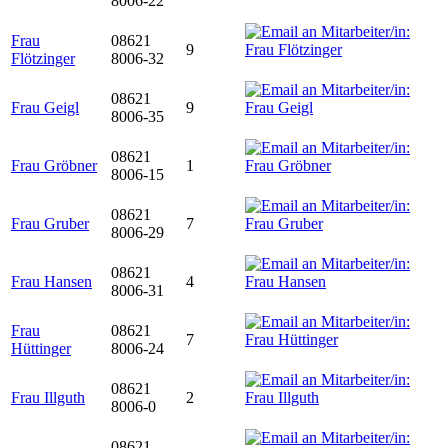
8006-22
Frau
08621
9
Flötzinger
8006-32
08621
Frau Geigl
9
8006-35
08621
Frau Gröbner
1
8006-15
08621
Frau Gruber
7
8006-29
08621
Frau Hansen
4
8006-31
Frau
08621
7
Hüttinger
8006-24
08621
Frau Illguth
2
8006-0
08621