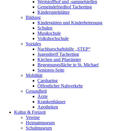
Wertstoffhof und -sammelstellen
Gemeindefriedhof Tacherting
Kinderspielplätze
Bildung
Kindergärten und Kinderbetreuung
Schulen
Musikschule
Volkshochschule
Soziales
Nachbarschaftshilfe „STEP“
Jugendtreff Tacherting
Kirchen und Pfarrämter
Begegnungsfläche in St. Michael
Senioren-Seite
Mobilität
Carsharing
Öffentlicher Nahverkehr
Gesundheit
Ärzte
Krankenhäuser
Apotheken
Kultur & Freizeit
Vereine
Heimatmuseum
Schulmuseum