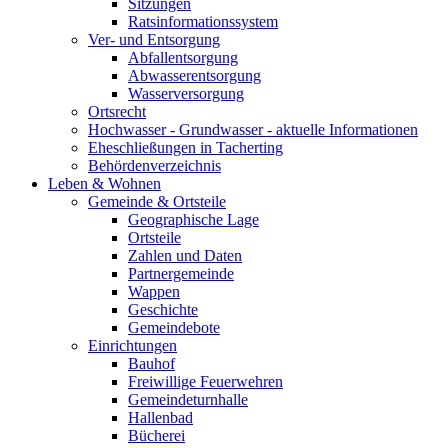
Sitzungen
Ratsinformationssystem
Ver- und Entsorgung
Abfallentsorgung
Abwasserentsorgung
Wasserversorgung
Ortsrecht
Hochwasser - Grundwasser - aktuelle Informationen
Eheschließungen in Tacherting
Behördenverzeichnis
Leben & Wohnen
Gemeinde & Ortsteile
Geographische Lage
Ortsteile
Zahlen und Daten
Partnergemeinde
Wappen
Geschichte
Gemeindebote
Einrichtungen
Bauhof
Freiwillige Feuerwehren
Gemeindeturnhalle
Hallenbad
Bücherei