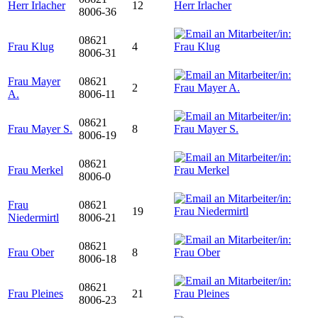
Herr Irlacher
12
8006-36
08621
Frau Klug
4
8006-31
Frau Mayer
08621
2
A.
8006-11
08621
Frau Mayer S.
8
8006-19
08621
Frau Merkel
8006-0
Frau
08621
19
Niedermirtl
8006-21
08621
Frau Ober
8
8006-18
08621
Frau Pleines
21
8006-23