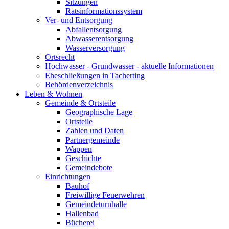
Sitzungen
Ratsinformationssystem
Ver- und Entsorgung
Abfallentsorgung
Abwasserentsorgung
Wasserversorgung
Ortsrecht
Hochwasser - Grundwasser - aktuelle Informationen
Eheschließungen in Tacherting
Behördenverzeichnis
Leben & Wohnen
Gemeinde & Ortsteile
Geographische Lage
Ortsteile
Zahlen und Daten
Partnergemeinde
Wappen
Geschichte
Gemeindebote
Einrichtungen
Bauhof
Freiwillige Feuerwehren
Gemeindeturnhalle
Hallenbad
Bücherei