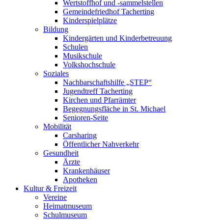
Wertstoffhof und -sammelstellen
Gemeindefriedhof Tacherting
Kinderspielplätze
Bildung
Kindergärten und Kinderbetreuung
Schulen
Musikschule
Volkshochschule
Soziales
Nachbarschaftshilfe „STEP“
Jugendtreff Tacherting
Kirchen und Pfarrämter
Begegnungsfläche in St. Michael
Senioren-Seite
Mobilität
Carsharing
Öffentlicher Nahverkehr
Gesundheit
Ärzte
Krankenhäuser
Apotheken
Kultur & Freizeit
Vereine
Heimatmuseum
Schulmuseum