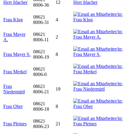
Herr Irlacher
12
8006-36
08621
Frau Klug
4
8006-31
Frau Mayer
08621
2
A.
8006-11
08621
Frau Mayer S.
8
8006-19
08621
Frau Merkel
8006-0
Frau
08621
19
Niedermirtl
8006-21
08621
Frau Ober
8
8006-18
08621
Frau Pleines
21
8006-23