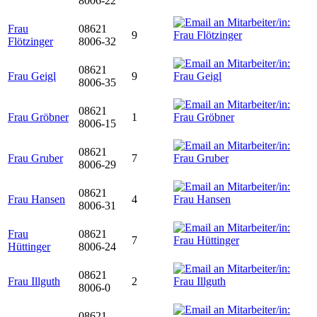
8006-22
Frau
08621
9
Flötzinger
8006-32
08621
Frau Geigl
9
8006-35
08621
Frau Gröbner
1
8006-15
08621
Frau Gruber
7
8006-29
08621
Frau Hansen
4
8006-31
Frau
08621
7
Hüttinger
8006-24
08621
Frau Illguth
2
8006-0
08621