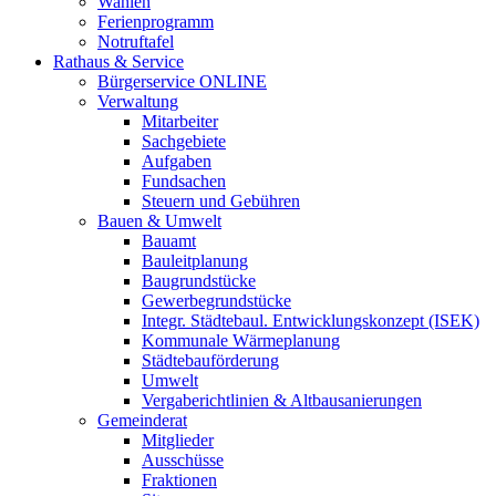
Wahlen
Ferienprogramm
Notruftafel
Rathaus & Service
Bürgerservice ONLINE
Verwaltung
Mitarbeiter
Sachgebiete
Aufgaben
Fundsachen
Steuern und Gebühren
Bauen & Umwelt
Bauamt
Bauleitplanung
Baugrundstücke
Gewerbegrundstücke
Integr. Städtebaul. Entwicklungskonzept (ISEK)
Kommunale Wärmeplanung
Städtebauförderung
Umwelt
Vergaberichtlinien & Altbausanierungen
Gemeinderat
Mitglieder
Ausschüsse
Fraktionen