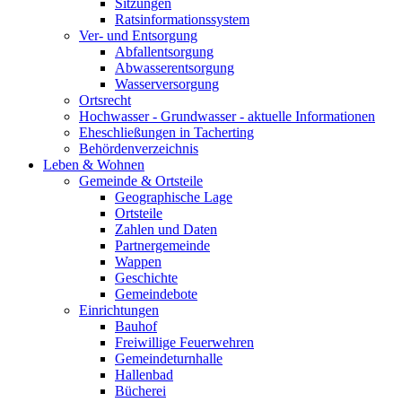
Sitzungen
Ratsinformationssystem
Ver- und Entsorgung
Abfallentsorgung
Abwasserentsorgung
Wasserversorgung
Ortsrecht
Hochwasser - Grundwasser - aktuelle Informationen
Eheschließungen in Tacherting
Behördenverzeichnis
Leben & Wohnen
Gemeinde & Ortsteile
Geographische Lage
Ortsteile
Zahlen und Daten
Partnergemeinde
Wappen
Geschichte
Gemeindebote
Einrichtungen
Bauhof
Freiwillige Feuerwehren
Gemeindeturnhalle
Hallenbad
Bücherei