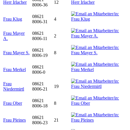
Herr Irlacher
12
8006-36
08621
Frau Klug
4
8006-31
Frau Mayer
08621
2
A.
8006-11
08621
Frau Mayer S.
8
8006-19
08621
Frau Merkel
8006-0
Frau
08621
19
Niedermirtl
8006-21
08621
Frau Ober
8
8006-18
08621
Frau Pleines
21
8006-23