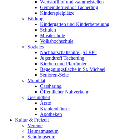
Wertstoffhof und -sammelstellen
Gemeindefriedhof Tacherting
Kinderspielplätze
Bildung
Kindergärten und Kinderbetreuung
Schulen
Musikschule
Volkshochschule
Soziales
Nachbarschaftshilfe „STEP“
Jugendtreff Tacherting
Kirchen und Pfarrämter
Begegnungsfläche in St. Michael
Senioren-Seite
Mobilität
Carsharing
Öffentlicher Nahverkehr
Gesundheit
Ärzte
Krankenhäuser
Apotheken
Kultur & Freizeit
Vereine
Heimatmuseum
Schulmuseum