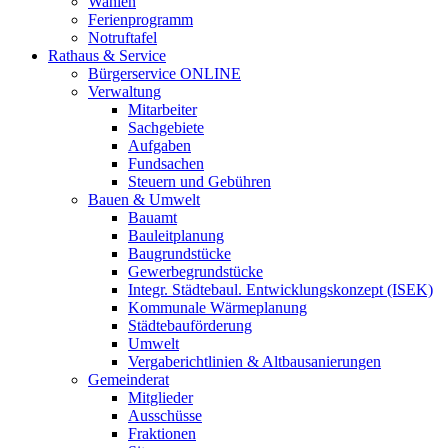
Wahlen
Ferienprogramm
Notruftafel
Rathaus & Service
Bürgerservice ONLINE
Verwaltung
Mitarbeiter
Sachgebiete
Aufgaben
Fundsachen
Steuern und Gebühren
Bauen & Umwelt
Bauamt
Bauleitplanung
Baugrundstücke
Gewerbegrundstücke
Integr. Städtebaul. Entwicklungskonzept (ISEK)
Kommunale Wärmeplanung
Städtebauförderung
Umwelt
Vergaberichtlinien & Altbausanierungen
Gemeinderat
Mitglieder
Ausschüsse
Fraktionen