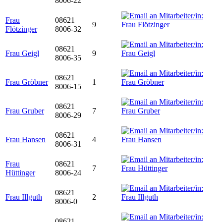
8006-22
Frau
08621
9
Flötzinger
8006-32
08621
Frau Geigl
9
8006-35
08621
Frau Gröbner
1
8006-15
08621
Frau Gruber
7
8006-29
08621
Frau Hansen
4
8006-31
Frau
08621
7
Hüttinger
8006-24
08621
Frau Illguth
2
8006-0
08621