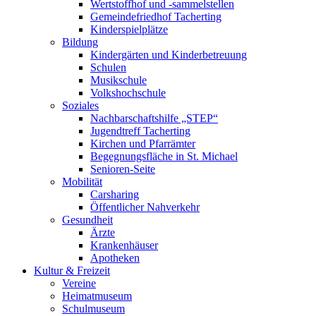
Wertstoffhof und -sammelstellen
Gemeindefriedhof Tacherting
Kinderspielplätze
Bildung
Kindergärten und Kinderbetreuung
Schulen
Musikschule
Volkshochschule
Soziales
Nachbarschaftshilfe „STEP“
Jugendtreff Tacherting
Kirchen und Pfarrämter
Begegnungsfläche in St. Michael
Senioren-Seite
Mobilität
Carsharing
Öffentlicher Nahverkehr
Gesundheit
Ärzte
Krankenhäuser
Apotheken
Kultur & Freizeit
Vereine
Heimatmuseum
Schulmuseum