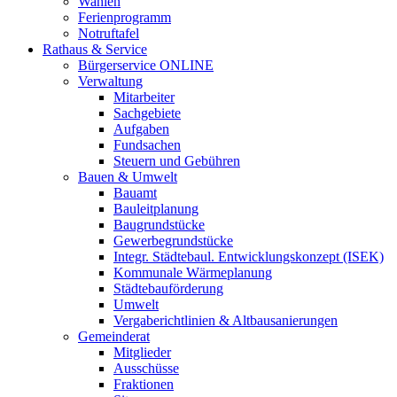
Wahlen
Ferienprogramm
Notruftafel
Rathaus & Service
Bürgerservice ONLINE
Verwaltung
Mitarbeiter
Sachgebiete
Aufgaben
Fundsachen
Steuern und Gebühren
Bauen & Umwelt
Bauamt
Bauleitplanung
Baugrundstücke
Gewerbegrundstücke
Integr. Städtebaul. Entwicklungskonzept (ISEK)
Kommunale Wärmeplanung
Städtebauförderung
Umwelt
Vergaberichtlinien & Altbausanierungen
Gemeinderat
Mitglieder
Ausschüsse
Fraktionen