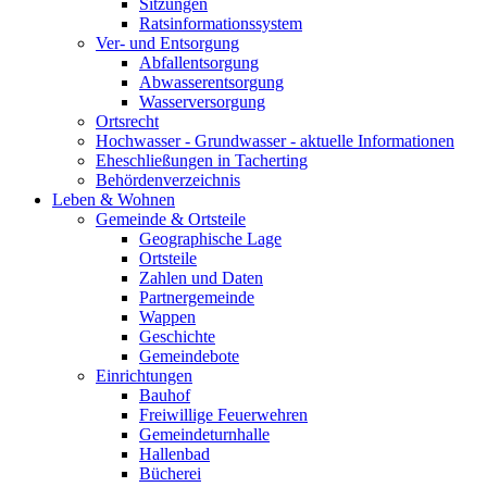
Sitzungen
Ratsinformationssystem
Ver- und Entsorgung
Abfallentsorgung
Abwasserentsorgung
Wasserversorgung
Ortsrecht
Hochwasser - Grundwasser - aktuelle Informationen
Eheschließungen in Tacherting
Behördenverzeichnis
Leben & Wohnen
Gemeinde & Ortsteile
Geographische Lage
Ortsteile
Zahlen und Daten
Partnergemeinde
Wappen
Geschichte
Gemeindebote
Einrichtungen
Bauhof
Freiwillige Feuerwehren
Gemeindeturnhalle
Hallenbad
Bücherei