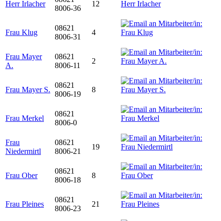
Herr Irlacher
12
8006-36
08621
Frau Klug
4
8006-31
Frau Mayer
08621
2
A.
8006-11
08621
Frau Mayer S.
8
8006-19
08621
Frau Merkel
8006-0
Frau
08621
19
Niedermirtl
8006-21
08621
Frau Ober
8
8006-18
08621
Frau Pleines
21
8006-23