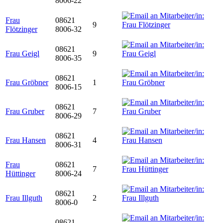
8006-22
Frau
08621
9
Flötzinger
8006-32
08621
Frau Geigl
9
8006-35
08621
Frau Gröbner
1
8006-15
08621
Frau Gruber
7
8006-29
08621
Frau Hansen
4
8006-31
Frau
08621
7
Hüttinger
8006-24
08621
Frau Illguth
2
8006-0
08621