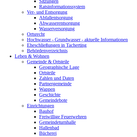
Sitzungen
Ratsinformationssystem
Ver- und Entsorgung
Abfallentsorgung
Abwasserentsorgung
Wasserversorgung
Ortsrecht
Hochwasser - Grundwasser - aktuelle Informationen
Eheschließungen in Tacherting
Behördenverzeichnis
Leben & Wohnen
Gemeinde & Ortsteile
Geographische Lage
Ortsteile
Zahlen und Daten
Partnergemeinde
Wappen
Geschichte
Gemeindebote
Einrichtungen
Bauhof
Freiwillige Feuerwehren
Gemeindeturnhalle
Hallenbad
Bücherei