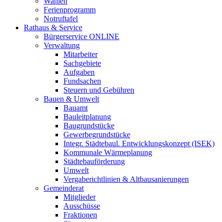
Wahlen
Ferienprogramm
Notruftafel
Rathaus & Service
Bürgerservice ONLINE
Verwaltung
Mitarbeiter
Sachgebiete
Aufgaben
Fundsachen
Steuern und Gebühren
Bauen & Umwelt
Bauamt
Bauleitplanung
Baugrundstücke
Gewerbegrundstücke
Integr. Städtebaul. Entwicklungskonzept (ISEK)
Kommunale Wärmeplanung
Städtebauförderung
Umwelt
Vergaberichtlinien & Altbausanierungen
Gemeinderat
Mitglieder
Ausschüsse
Fraktionen