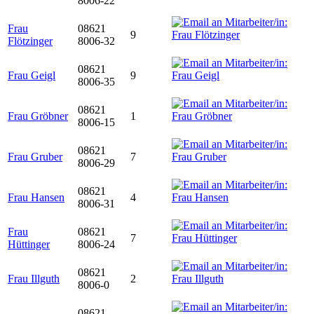
8006-22
Frau
08621
9
Flötzinger
8006-32
08621
Frau Geigl
9
8006-35
08621
Frau Gröbner
1
8006-15
08621
Frau Gruber
7
8006-29
08621
Frau Hansen
4
8006-31
Frau
08621
7
Hüttinger
8006-24
08621
Frau Illguth
2
8006-0
08621