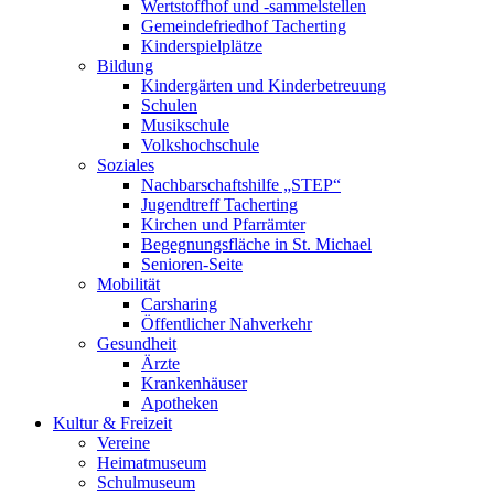
Wertstoffhof und -sammelstellen
Gemeindefriedhof Tacherting
Kinderspielplätze
Bildung
Kindergärten und Kinderbetreuung
Schulen
Musikschule
Volkshochschule
Soziales
Nachbarschaftshilfe „STEP“
Jugendtreff Tacherting
Kirchen und Pfarrämter
Begegnungsfläche in St. Michael
Senioren-Seite
Mobilität
Carsharing
Öffentlicher Nahverkehr
Gesundheit
Ärzte
Krankenhäuser
Apotheken
Kultur & Freizeit
Vereine
Heimatmuseum
Schulmuseum