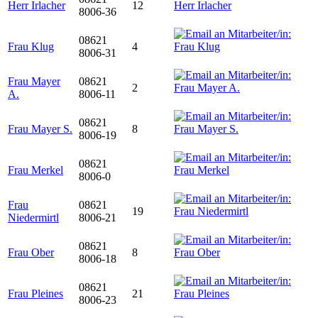
Herr Irlacher
12
8006-36
08621
Frau Klug
4
8006-31
Frau Mayer
08621
2
A.
8006-11
08621
Frau Mayer S.
8
8006-19
08621
Frau Merkel
8006-0
Frau
08621
19
Niedermirtl
8006-21
08621
Frau Ober
8
8006-18
08621
Frau Pleines
21
8006-23