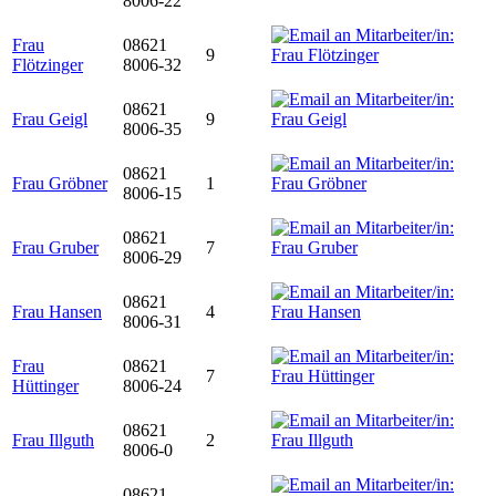
8006-22
Frau
08621
9
Flötzinger
8006-32
08621
Frau Geigl
9
8006-35
08621
Frau Gröbner
1
8006-15
08621
Frau Gruber
7
8006-29
08621
Frau Hansen
4
8006-31
Frau
08621
7
Hüttinger
8006-24
08621
Frau Illguth
2
8006-0
08621