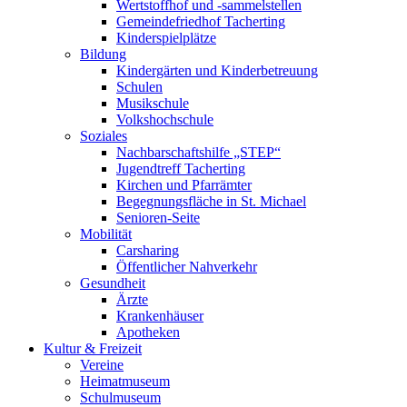
Wertstoffhof und -sammelstellen
Gemeindefriedhof Tacherting
Kinderspielplätze
Bildung
Kindergärten und Kinderbetreuung
Schulen
Musikschule
Volkshochschule
Soziales
Nachbarschaftshilfe „STEP“
Jugendtreff Tacherting
Kirchen und Pfarrämter
Begegnungsfläche in St. Michael
Senioren-Seite
Mobilität
Carsharing
Öffentlicher Nahverkehr
Gesundheit
Ärzte
Krankenhäuser
Apotheken
Kultur & Freizeit
Vereine
Heimatmuseum
Schulmuseum