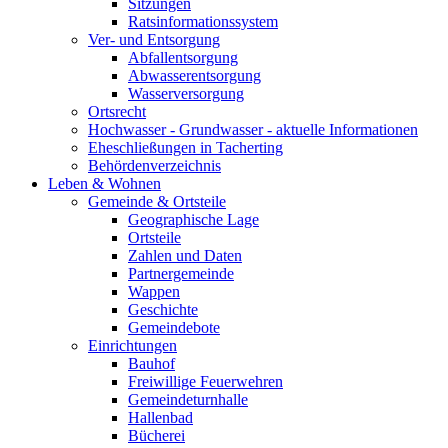
Sitzungen
Ratsinformationssystem
Ver- und Entsorgung
Abfallentsorgung
Abwasserentsorgung
Wasserversorgung
Ortsrecht
Hochwasser - Grundwasser - aktuelle Informationen
Eheschließungen in Tacherting
Behördenverzeichnis
Leben & Wohnen
Gemeinde & Ortsteile
Geographische Lage
Ortsteile
Zahlen und Daten
Partnergemeinde
Wappen
Geschichte
Gemeindebote
Einrichtungen
Bauhof
Freiwillige Feuerwehren
Gemeindeturnhalle
Hallenbad
Bücherei