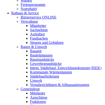
Wahlen
Ferienprogramm
Notruftafel
Rathaus & Service
Bürgerservice ONLINE
Verwaltung
Mitarbeiter
Sachgebiete
Aufgaben
Fundsachen
Steuern und Gebühren
Bauen & Umwelt
Bauamt
Bauleitplanung
Baugrundstücke
Gewerbegrundstücke
Integr. Städtebaul. Entwicklungskonzept (ISEK)
Kommunale Wärmeplanung
Städtebauförderung
Umwelt
Vergaberichtlinien & Altbausanierungen
Gemeinderat
Mitglieder
Ausschüsse
Fraktionen