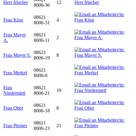
Herr Irlacher
12
8006-36
08621
Frau Klug
4
8006-31
Frau Mayer
08621
2
A.
8006-11
08621
Frau Mayer S.
8
8006-19
08621
Frau Merkel
8006-0
Frau
08621
19
Niedermirtl
8006-21
08621
Frau Ober
8
8006-18
08621
Frau Pleines
21
8006-23