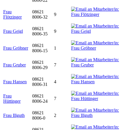
8006-22
Frau
08621
9
Flötzinger
8006-32
08621
Frau Geigl
9
8006-35
08621
Frau Gröbner
1
8006-15
08621
Frau Gruber
7
8006-29
08621
Frau Hansen
4
8006-31
Frau
08621
7
Hüttinger
8006-24
08621
Frau Illguth
2
8006-0
08621