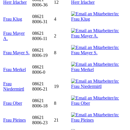
Herr Irlacher
12
8006-36
08621
Frau Klug
4
8006-31
Frau Mayer
08621
2
A.
8006-11
08621
Frau Mayer S.
8
8006-19
08621
Frau Merkel
8006-0
Frau
08621
19
Niedermirtl
8006-21
08621
Frau Ober
8
8006-18
08621
Frau Pleines
21
8006-23