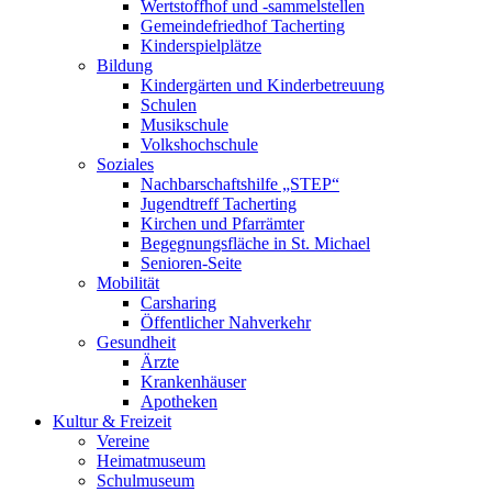
Wertstoffhof und -sammelstellen
Gemeindefriedhof Tacherting
Kinderspielplätze
Bildung
Kindergärten und Kinderbetreuung
Schulen
Musikschule
Volkshochschule
Soziales
Nachbarschaftshilfe „STEP“
Jugendtreff Tacherting
Kirchen und Pfarrämter
Begegnungsfläche in St. Michael
Senioren-Seite
Mobilität
Carsharing
Öffentlicher Nahverkehr
Gesundheit
Ärzte
Krankenhäuser
Apotheken
Kultur & Freizeit
Vereine
Heimatmuseum
Schulmuseum