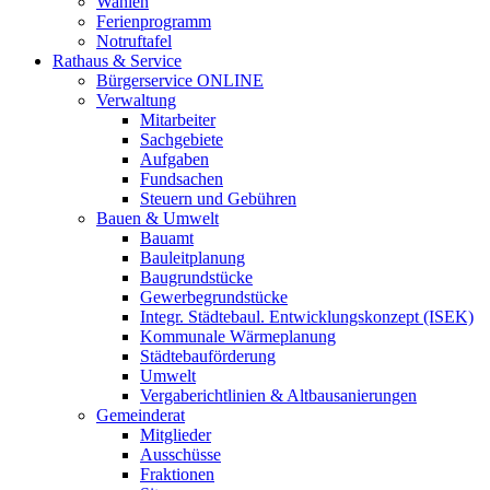
Wahlen
Ferienprogramm
Notruftafel
Rathaus & Service
Bürgerservice ONLINE
Verwaltung
Mitarbeiter
Sachgebiete
Aufgaben
Fundsachen
Steuern und Gebühren
Bauen & Umwelt
Bauamt
Bauleitplanung
Baugrundstücke
Gewerbegrundstücke
Integr. Städtebaul. Entwicklungskonzept (ISEK)
Kommunale Wärmeplanung
Städtebauförderung
Umwelt
Vergaberichtlinien & Altbausanierungen
Gemeinderat
Mitglieder
Ausschüsse
Fraktionen