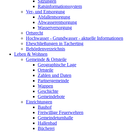
Sitzungen
Ratsinformationssystem
Ver- und Entsorgung
Abfallentsorgung
Abwasserentsorgung
Wasserversorgung
Ortsrecht
Hochwasser - Grundwasser - aktuelle Informationen
Eheschließungen in Tacherting
Behördenverzeichnis
Leben & Wohnen
Gemeinde & Ortsteile
Geographische Lage
Ortsteile
Zahlen und Daten
Partnergemeinde
Wappen
Geschichte
Gemeindebote
Einrichtungen
Bauhof
Freiwillige Feuerwehren
Gemeindeturnhalle
Hallenbad
Bücherei