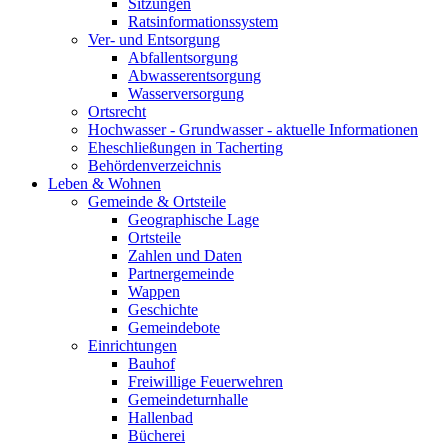
Sitzungen
Ratsinformationssystem
Ver- und Entsorgung
Abfallentsorgung
Abwasserentsorgung
Wasserversorgung
Ortsrecht
Hochwasser - Grundwasser - aktuelle Informationen
Eheschließungen in Tacherting
Behördenverzeichnis
Leben & Wohnen
Gemeinde & Ortsteile
Geographische Lage
Ortsteile
Zahlen und Daten
Partnergemeinde
Wappen
Geschichte
Gemeindebote
Einrichtungen
Bauhof
Freiwillige Feuerwehren
Gemeindeturnhalle
Hallenbad
Bücherei