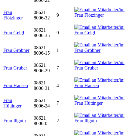
8006-22
Frau
08621
9
Flötzinger
8006-32
08621
Frau Geigl
9
8006-35
08621
Frau Gröbner
1
8006-15
08621
Frau Gruber
7
8006-29
08621
Frau Hansen
4
8006-31
Frau
08621
7
Hüttinger
8006-24
08621
Frau Illguth
2
8006-0
08621