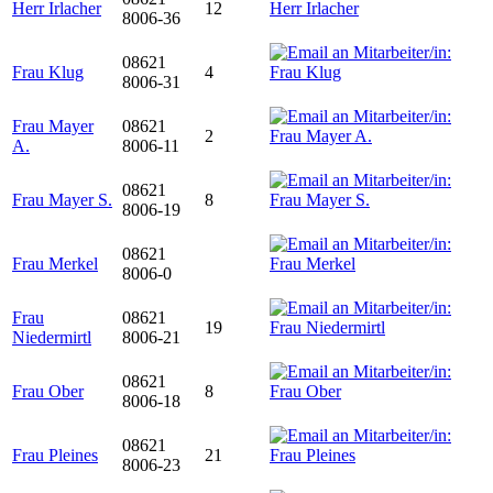
Herr Irlacher
12
8006-36
08621
Frau Klug
4
8006-31
Frau Mayer
08621
2
A.
8006-11
08621
Frau Mayer S.
8
8006-19
08621
Frau Merkel
8006-0
Frau
08621
19
Niedermirtl
8006-21
08621
Frau Ober
8
8006-18
08621
Frau Pleines
21
8006-23