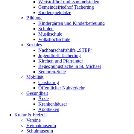
Wertstoffhof und -sammelstellen
Gemeindefriedhof Tacherting
Kinderspielplätze
Bildung
Kindergärten und Kinderbetreuung
Schulen
Musikschule
Volkshochschule
Soziales
Nachbarschaftshilfe „STEP“
Jugendtreff Tacherting
Kirchen und Pfarrämter
Begegnungsfläche in St. Michael
Senioren-Seite
Mobilität
Carsharing
Öffentlicher Nahverkehr
Gesundheit
Ärzte
Krankenhäuser
Apotheken
Kultur & Freizeit
Vereine
Heimatmuseum
Schulmuseum