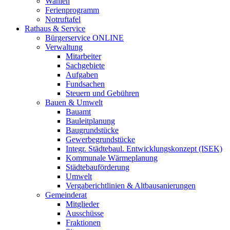
Wahlen
Ferienprogramm
Notruftafel
Rathaus & Service
Bürgerservice ONLINE
Verwaltung
Mitarbeiter
Sachgebiete
Aufgaben
Fundsachen
Steuern und Gebühren
Bauen & Umwelt
Bauamt
Bauleitplanung
Baugrundstücke
Gewerbegrundstücke
Integr. Städtebaul. Entwicklungskonzept (ISEK)
Kommunale Wärmeplanung
Städtebauförderung
Umwelt
Vergaberichtlinien & Altbausanierungen
Gemeinderat
Mitglieder
Ausschüsse
Fraktionen