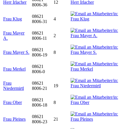
Herr Irlacher
12
8006-36
08621
Frau Klug
4
8006-31
Frau Mayer
08621
2
A.
8006-11
08621
Frau Mayer S.
8
8006-19
08621
Frau Merkel
8006-0
Frau
08621
19
Niedermirtl
8006-21
08621
Frau Ober
8
8006-18
08621
Frau Pleines
21
8006-23