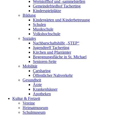
Wertstoffhof und -sammelstellen
Gemeindefriedhof Tacherting
Kinderspielplätze
Bildung
Kindergärten und Kinderbetreuung
Schulen
Musikschule
Volkshochschule
Soziales
Nachbarschaftshilfe „STEP“
Jugendtreff Tacherting
Kirchen und Pfarrämter
Begegnungsfläche in St. Michael
Senioren-Seite
Mobilität
Carsharing
Öffentlicher Nahverkehr
Gesundheit
Ärzte
Krankenhäuser
Apotheken
Kultur & Freizeit
Vereine
Heimatmuseum
Schulmuseum