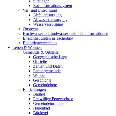
Sitzungen
Ratsinformationssystem
Ver- und Entsorgung
Abfallentsorgung
Abwasserentsorgung
Wasserversorgung
Ortsrecht
Hochwasser - Grundwasser - aktuelle Informationen
Eheschließungen in Tacherting
Behördenverzeichnis
Leben & Wohnen
Gemeinde & Ortsteile
Geographische Lage
Ortsteile
Zahlen und Daten
Partnergemeinde
Wappen
Geschichte
Gemeindebote
Einrichtungen
Bauhof
Freiwillige Feuerwehren
Gemeindeturnhalle
Hallenbad
Bücherei