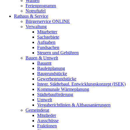
Wahlen
Ferienprogramm
Notruftafel
Rathaus & Service
Bürgerservice ONLINE
Verwaltung
Mitarbeiter
Sachgebiete
Aufgaben
Fundsachen
Steuern und Gebühren
Bauen & Umwelt
Bauamt
Bauleitplanung
Baugrundstücke
Gewerbegrundstücke
Integr. Städtebaul. Entwicklungskonzept (ISEK)
Kommunale Wärmeplanung
Städtebauförderung
Umwelt
Vergaberichtlinien & Altbausanierungen
Gemeinderat
Mitglieder
Ausschüsse
Fraktionen