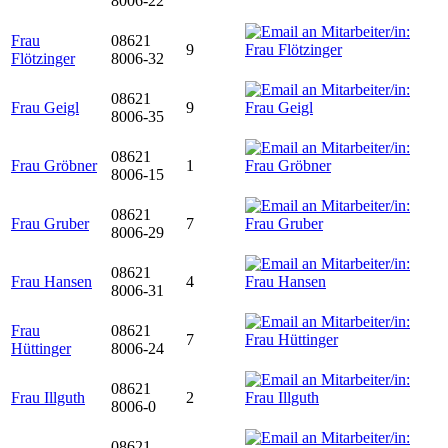
8006-22
Frau
08621
9
Flötzinger
8006-32
08621
Frau Geigl
9
8006-35
08621
Frau Gröbner
1
8006-15
08621
Frau Gruber
7
8006-29
08621
Frau Hansen
4
8006-31
Frau
08621
7
Hüttinger
8006-24
08621
Frau Illguth
2
8006-0
08621