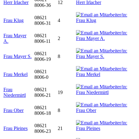
Herr Irlacher
12
8006-36
08621
Frau Klug
4
8006-31
Frau Mayer
08621
2
A.
8006-11
08621
Frau Mayer S.
8
8006-19
08621
Frau Merkel
8006-0
Frau
08621
19
Niedermirtl
8006-21
08621
Frau Ober
8
8006-18
08621
Frau Pleines
21
8006-23