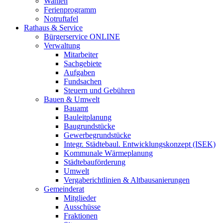
Wahlen
Ferienprogramm
Notruftafel
Rathaus & Service
Bürgerservice ONLINE
Verwaltung
Mitarbeiter
Sachgebiete
Aufgaben
Fundsachen
Steuern und Gebühren
Bauen & Umwelt
Bauamt
Bauleitplanung
Baugrundstücke
Gewerbegrundstücke
Integr. Städtebaul. Entwicklungskonzept (ISEK)
Kommunale Wärmeplanung
Städtebauförderung
Umwelt
Vergaberichtlinien & Altbausanierungen
Gemeinderat
Mitglieder
Ausschüsse
Fraktionen