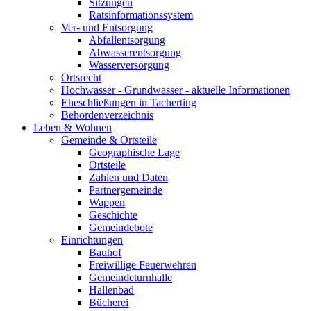
Sitzungen
Ratsinformationssystem
Ver- und Entsorgung
Abfallentsorgung
Abwasserentsorgung
Wasserversorgung
Ortsrecht
Hochwasser - Grundwasser - aktuelle Informationen
Eheschließungen in Tacherting
Behördenverzeichnis
Leben & Wohnen
Gemeinde & Ortsteile
Geographische Lage
Ortsteile
Zahlen und Daten
Partnergemeinde
Wappen
Geschichte
Gemeindebote
Einrichtungen
Bauhof
Freiwillige Feuerwehren
Gemeindeturnhalle
Hallenbad
Bücherei