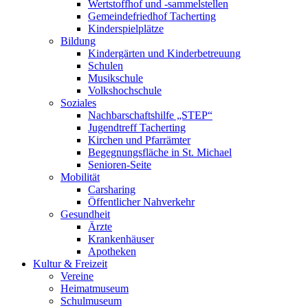
Wertstoffhof und -sammelstellen
Gemeindefriedhof Tacherting
Kinderspielplätze
Bildung
Kindergärten und Kinderbetreuung
Schulen
Musikschule
Volkshochschule
Soziales
Nachbarschaftshilfe „STEP“
Jugendtreff Tacherting
Kirchen und Pfarrämter
Begegnungsfläche in St. Michael
Senioren-Seite
Mobilität
Carsharing
Öffentlicher Nahverkehr
Gesundheit
Ärzte
Krankenhäuser
Apotheken
Kultur & Freizeit
Vereine
Heimatmuseum
Schulmuseum