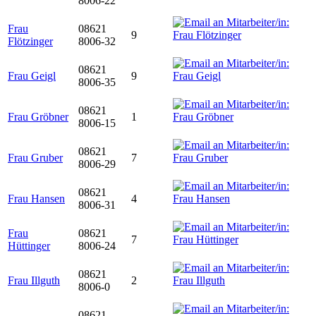
8006-22
Frau
08621
9
Flötzinger
8006-32
08621
Frau Geigl
9
8006-35
08621
Frau Gröbner
1
8006-15
08621
Frau Gruber
7
8006-29
08621
Frau Hansen
4
8006-31
Frau
08621
7
Hüttinger
8006-24
08621
Frau Illguth
2
8006-0
08621