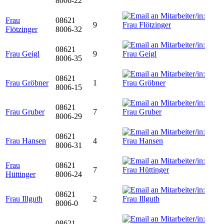
8006-22
Frau
08621
9
Flötzinger
8006-32
08621
Frau Geigl
9
8006-35
08621
Frau Gröbner
1
8006-15
08621
Frau Gruber
7
8006-29
08621
Frau Hansen
4
8006-31
Frau
08621
7
Hüttinger
8006-24
08621
Frau Illguth
2
8006-0
08621