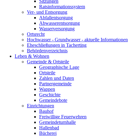
Sitzungen
Ratsinformationssystem
Ver- und Entsorgung
Abfallentsorgung
Abwasserentsorgung
Wasserversorgung
Ortsrecht
Hochwasser - Grundwasser - aktuelle Informationen
Eheschließungen in Tacherting
Behördenverzeichnis
Leben & Wohnen
Gemeinde & Ortsteile
Geographische Lage
Ortsteile
Zahlen und Daten
Partnergemeinde
Wappen
Geschichte
Gemeindebote
Einrichtungen
Bauhof
Freiwillige Feuerwehren
Gemeindeturnhalle
Hallenbad
Bücherei