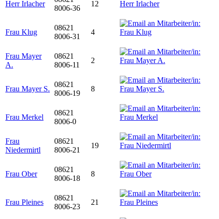
Herr Irlacher
12
8006-36
08621
Frau Klug
4
8006-31
Frau Mayer
08621
2
A.
8006-11
08621
Frau Mayer S.
8
8006-19
08621
Frau Merkel
8006-0
Frau
08621
19
Niedermirtl
8006-21
08621
Frau Ober
8
8006-18
08621
Frau Pleines
21
8006-23