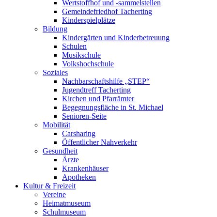
Wertstoffhof und -sammelstellen
Gemeindefriedhof Tacherting
Kinderspielplätze
Bildung
Kindergärten und Kinderbetreuung
Schulen
Musikschule
Volkshochschule
Soziales
Nachbarschaftshilfe „STEP“
Jugendtreff Tacherting
Kirchen und Pfarrämter
Begegnungsfläche in St. Michael
Senioren-Seite
Mobilität
Carsharing
Öffentlicher Nahverkehr
Gesundheit
Ärzte
Krankenhäuser
Apotheken
Kultur & Freizeit
Vereine
Heimatmuseum
Schulmuseum