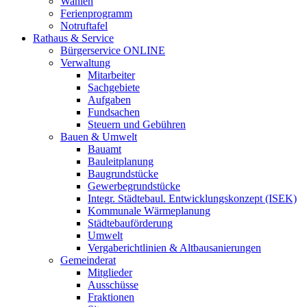
Wahlen
Ferienprogramm
Notruftafel
Rathaus & Service
Bürgerservice ONLINE
Verwaltung
Mitarbeiter
Sachgebiete
Aufgaben
Fundsachen
Steuern und Gebühren
Bauen & Umwelt
Bauamt
Bauleitplanung
Baugrundstücke
Gewerbegrundstücke
Integr. Städtebaul. Entwicklungskonzept (ISEK)
Kommunale Wärmeplanung
Städtebauförderung
Umwelt
Vergaberichtlinien & Altbausanierungen
Gemeinderat
Mitglieder
Ausschüsse
Fraktionen