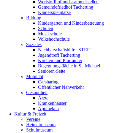
Wertstoffhof und -sammelstellen
Gemeindefriedhof Tacherting
Kinderspielplätze
Bildung
Kindergärten und Kinderbetreuung
Schulen
Musikschule
Volkshochschule
Soziales
Nachbarschaftshilfe „STEP“
Jugendtreff Tacherting
Kirchen und Pfarrämter
Begegnungsfläche in St. Michael
Senioren-Seite
Mobilität
Carsharing
Öffentlicher Nahverkehr
Gesundheit
Ärzte
Krankenhäuser
Apotheken
Kultur & Freizeit
Vereine
Heimatmuseum
Schulmuseum