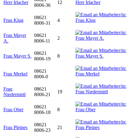
Herr Irlacher
12
8006-36
08621
Frau Klug
4
8006-31
Frau Mayer
08621
2
A.
8006-11
08621
Frau Mayer S.
8
8006-19
08621
Frau Merkel
8006-0
Frau
08621
19
Niedermirtl
8006-21
08621
Frau Ober
8
8006-18
08621
Frau Pleines
21
8006-23