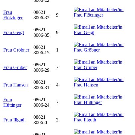
8006-22
Frau
08621
9
Flötzinger
8006-32
08621
Frau Geigl
9
8006-35
08621
Frau Gröbner
1
8006-15
08621
Frau Gruber
7
8006-29
08621
Frau Hansen
4
8006-31
Frau
08621
7
Hüttinger
8006-24
08621
Frau Illguth
2
8006-0
08621