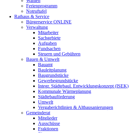
Wahlen
Ferienprogramm
Notruftafel
Rathaus & Service
Bürgerservice ONLINE
Verwaltung
Mitarbeiter
Sachgebiete
Aufgaben
Fundsachen
Steuern und Gebühren
Bauen & Umwelt
Bauamt
Bauleitplanung
Baugrundstücke
Gewerbegrundstücke
Integr. Städtebaul. Entwicklungskonzept (ISEK)
Kommunale Wärmeplanung
Städtebauförderung
Umwelt
Vergaberichtlinien & Altbausanierungen
Gemeinderat
Mitglieder
Ausschüsse
Fraktionen