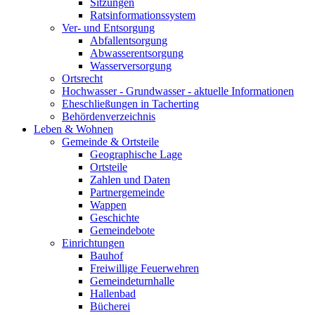
Sitzungen
Ratsinformationssystem
Ver- und Entsorgung
Abfallentsorgung
Abwasserentsorgung
Wasserversorgung
Ortsrecht
Hochwasser - Grundwasser - aktuelle Informationen
Eheschließungen in Tacherting
Behördenverzeichnis
Leben & Wohnen
Gemeinde & Ortsteile
Geographische Lage
Ortsteile
Zahlen und Daten
Partnergemeinde
Wappen
Geschichte
Gemeindebote
Einrichtungen
Bauhof
Freiwillige Feuerwehren
Gemeindeturnhalle
Hallenbad
Bücherei