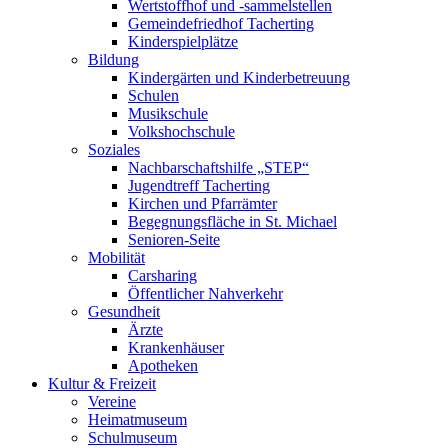
Wertstoffhof und -sammelstellen
Gemeindefriedhof Tacherting
Kinderspielplätze
Bildung
Kindergärten und Kinderbetreuung
Schulen
Musikschule
Volkshochschule
Soziales
Nachbarschaftshilfe „STEP“
Jugendtreff Tacherting
Kirchen und Pfarrämter
Begegnungsfläche in St. Michael
Senioren-Seite
Mobilität
Carsharing
Öffentlicher Nahverkehr
Gesundheit
Ärzte
Krankenhäuser
Apotheken
Kultur & Freizeit
Vereine
Heimatmuseum
Schulmuseum