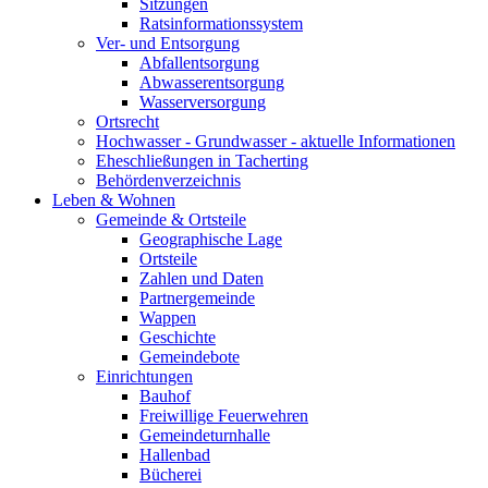
Sitzungen
Ratsinformationssystem
Ver- und Entsorgung
Abfallentsorgung
Abwasserentsorgung
Wasserversorgung
Ortsrecht
Hochwasser - Grundwasser - aktuelle Informationen
Eheschließungen in Tacherting
Behördenverzeichnis
Leben & Wohnen
Gemeinde & Ortsteile
Geographische Lage
Ortsteile
Zahlen und Daten
Partnergemeinde
Wappen
Geschichte
Gemeindebote
Einrichtungen
Bauhof
Freiwillige Feuerwehren
Gemeindeturnhalle
Hallenbad
Bücherei