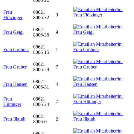
8006-22
Frau
08621
9
Flötzinger
8006-32
08621
Frau Geigl
9
8006-35
08621
Frau Gröbner
1
8006-15
08621
Frau Gruber
7
8006-29
08621
Frau Hansen
4
8006-31
Frau
08621
7
Hüttinger
8006-24
08621
Frau Illguth
2
8006-0
08621