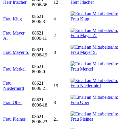
Herr Irlacher
12
8006-36
08621
Frau Klug
4
8006-31
Frau Mayer
08621
2
A.
8006-11
08621
Frau Mayer S.
8
8006-19
08621
Frau Merkel
8006-0
Frau
08621
19
Niedermirtl
8006-21
08621
Frau Ober
8
8006-18
08621
Frau Pleines
21
8006-23