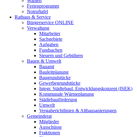
Wahlen
Ferienprogramm
Notruftafel
Rathaus & Service
Bürgerservice ONLINE
Verwaltung
Mitarbeiter
Sachgebiete
Aufgaben
Fundsachen
Steuern und Gebühren
Bauen & Umwelt
Bauamt
Bauleitplanung
Baugrundstücke
Gewerbegrundstücke
Integr. Städtebaul. Entwicklungskonzept (ISEK)
Kommunale Wärmeplanung
Städtebauförderung
Umwelt
Vergaberichtlinien & Altbausanierungen
Gemeinderat
Mitglieder
Ausschüsse
Fraktionen