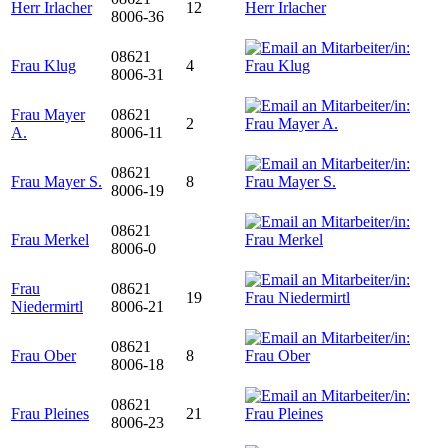
Herr Irlacher
12
8006-36
08621
Frau Klug
4
8006-31
Frau Mayer
08621
2
A.
8006-11
08621
Frau Mayer S.
8
8006-19
08621
Frau Merkel
8006-0
Frau
08621
19
Niedermirtl
8006-21
08621
Frau Ober
8
8006-18
08621
Frau Pleines
21
8006-23