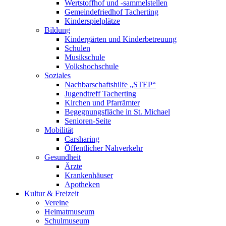
Wertstoffhof und -sammelstellen
Gemeindefriedhof Tacherting
Kinderspielplätze
Bildung
Kindergärten und Kinderbetreuung
Schulen
Musikschule
Volkshochschule
Soziales
Nachbarschaftshilfe „STEP“
Jugendtreff Tacherting
Kirchen und Pfarrämter
Begegnungsfläche in St. Michael
Senioren-Seite
Mobilität
Carsharing
Öffentlicher Nahverkehr
Gesundheit
Ärzte
Krankenhäuser
Apotheken
Kultur & Freizeit
Vereine
Heimatmuseum
Schulmuseum