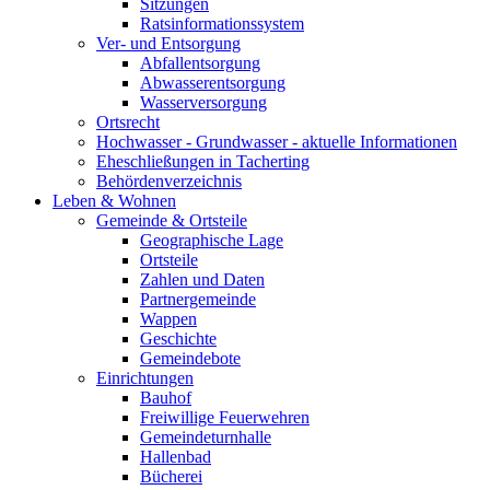
Sitzungen
Ratsinformationssystem
Ver- und Entsorgung
Abfallentsorgung
Abwasserentsorgung
Wasserversorgung
Ortsrecht
Hochwasser - Grundwasser - aktuelle Informationen
Eheschließungen in Tacherting
Behördenverzeichnis
Leben & Wohnen
Gemeinde & Ortsteile
Geographische Lage
Ortsteile
Zahlen und Daten
Partnergemeinde
Wappen
Geschichte
Gemeindebote
Einrichtungen
Bauhof
Freiwillige Feuerwehren
Gemeindeturnhalle
Hallenbad
Bücherei