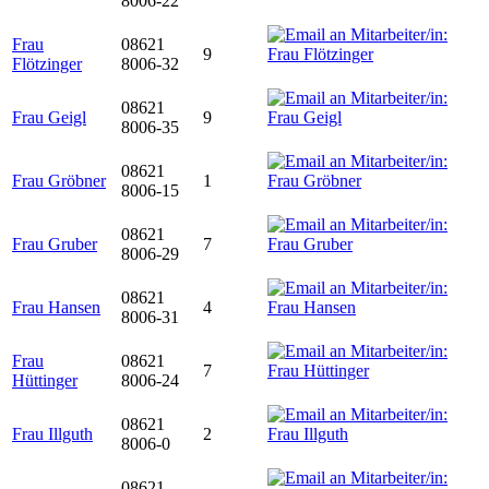
8006-22
Frau
08621
9
Flötzinger
8006-32
08621
Frau Geigl
9
8006-35
08621
Frau Gröbner
1
8006-15
08621
Frau Gruber
7
8006-29
08621
Frau Hansen
4
8006-31
Frau
08621
7
Hüttinger
8006-24
08621
Frau Illguth
2
8006-0
08621