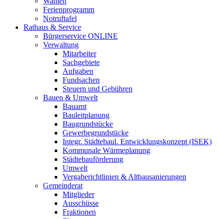
Wahlen
Ferienprogramm
Notruftafel
Rathaus & Service
Bürgerservice ONLINE
Verwaltung
Mitarbeiter
Sachgebiete
Aufgaben
Fundsachen
Steuern und Gebühren
Bauen & Umwelt
Bauamt
Bauleitplanung
Baugrundstücke
Gewerbegrundstücke
Integr. Städtebaul. Entwicklungskonzept (ISEK)
Kommunale Wärmeplanung
Städtebauförderung
Umwelt
Vergaberichtlinien & Altbausanierungen
Gemeinderat
Mitglieder
Ausschüsse
Fraktionen