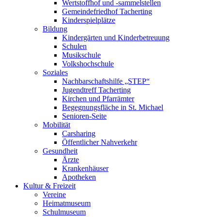
Wertstoffhof und -sammelstellen
Gemeindefriedhof Tacherting
Kinderspielplätze
Bildung
Kindergärten und Kinderbetreuung
Schulen
Musikschule
Volkshochschule
Soziales
Nachbarschaftshilfe „STEP“
Jugendtreff Tacherting
Kirchen und Pfarrämter
Begegnungsfläche in St. Michael
Senioren-Seite
Mobilität
Carsharing
Öffentlicher Nahverkehr
Gesundheit
Ärzte
Krankenhäuser
Apotheken
Kultur & Freizeit
Vereine
Heimatmuseum
Schulmuseum