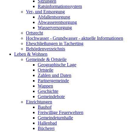
Sitzungen
Ratsinformationssystem
Ver- und Entsorgung
Abfallentsorgung
Abwasserentsorgung
Wasserversorgung
Ortsrecht
Hochwasser - Grundwasser - aktuelle Informationen
Eheschließungen in Tacherting
Behördenverzeichnis
Leben & Wohnen
Gemeinde & Ortsteile
Geographische Lage
Ortsteile
Zahlen und Daten
Partnergemeinde
Wappen
Geschichte
Gemeindebote
Einrichtungen
Bauhof
Freiwillige Feuerwehren
Gemeindeturnhalle
Hallenbad
Bücherei