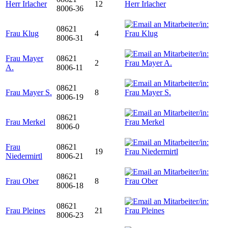
Herr Irlacher
12
8006-36
08621
Frau Klug
4
8006-31
Frau Mayer
08621
2
A.
8006-11
08621
Frau Mayer S.
8
8006-19
08621
Frau Merkel
8006-0
Frau
08621
19
Niedermirtl
8006-21
08621
Frau Ober
8
8006-18
08621
Frau Pleines
21
8006-23