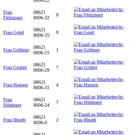
8006-22
Frau
08621
9
Flötzinger
8006-32
08621
Frau Geigl
9
8006-35
08621
Frau Gröbner
1
8006-15
08621
Frau Gruber
7
8006-29
08621
Frau Hansen
4
8006-31
Frau
08621
7
Hüttinger
8006-24
08621
Frau Illguth
2
8006-0
08621