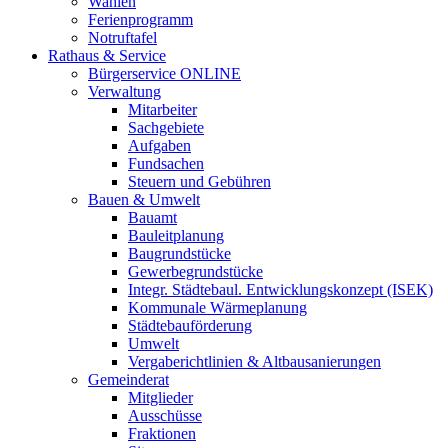
Wahlen
Ferienprogramm
Notruftafel
Rathaus & Service
Bürgerservice ONLINE
Verwaltung
Mitarbeiter
Sachgebiete
Aufgaben
Fundsachen
Steuern und Gebühren
Bauen & Umwelt
Bauamt
Bauleitplanung
Baugrundstücke
Gewerbegrundstücke
Integr. Städtebaul. Entwicklungskonzept (ISEK)
Kommunale Wärmeplanung
Städtebauförderung
Umwelt
Vergaberichtlinien & Altbausanierungen
Gemeinderat
Mitglieder
Ausschüsse
Fraktionen