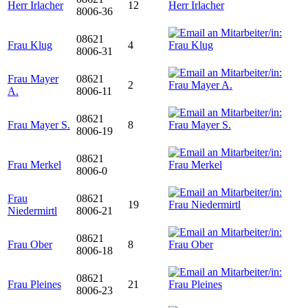
Herr Irlacher
12
8006-36
08621
Frau Klug
4
8006-31
Frau Mayer
08621
2
A.
8006-11
08621
Frau Mayer S.
8
8006-19
08621
Frau Merkel
8006-0
Frau
08621
19
Niedermirtl
8006-21
08621
Frau Ober
8
8006-18
08621
Frau Pleines
21
8006-23