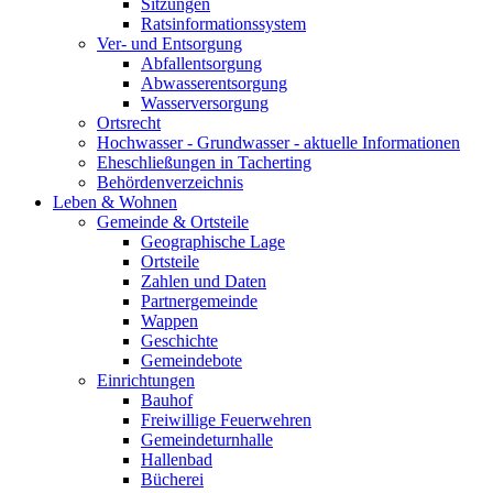
Sitzungen
Ratsinformationssystem
Ver- und Entsorgung
Abfallentsorgung
Abwasserentsorgung
Wasserversorgung
Ortsrecht
Hochwasser - Grundwasser - aktuelle Informationen
Eheschließungen in Tacherting
Behördenverzeichnis
Leben & Wohnen
Gemeinde & Ortsteile
Geographische Lage
Ortsteile
Zahlen und Daten
Partnergemeinde
Wappen
Geschichte
Gemeindebote
Einrichtungen
Bauhof
Freiwillige Feuerwehren
Gemeindeturnhalle
Hallenbad
Bücherei