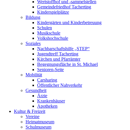
Wertstoffhof und -sammelstellen
Gemeindefriedhof Tacherting
Kinderspielplätze
Bildung
Kindergärten und Kinderbetreuung
Schulen
Musikschule
Volkshochschule
Soziales
Nachbarschaftshilfe „STEP“
Jugendtreff Tacherting
Kirchen und Pfarrämter
Begegnungsfläche in St. Michael
Senioren-Seite
Mobilität
Carsharing
Öffentlicher Nahverkehr
Gesundheit
Ärzte
Krankenhäuser
Apotheken
Kultur & Freizeit
Vereine
Heimatmuseum
Schulmuseum