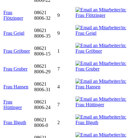
8006-22
Frau
08621
9
Flötzinger
8006-32
08621
Frau Geigl
9
8006-35
08621
Frau Gröbner
1
8006-15
08621
Frau Gruber
7
8006-29
08621
Frau Hansen
4
8006-31
Frau
08621
7
Hüttinger
8006-24
08621
Frau Illguth
2
8006-0
08621