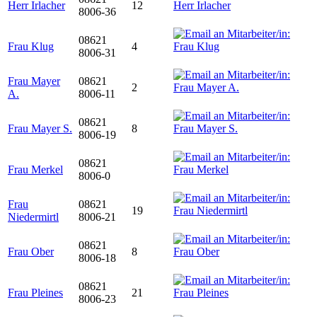
Herr Irlacher
12
8006-36
08621
Frau Klug
4
8006-31
Frau Mayer
08621
2
A.
8006-11
08621
Frau Mayer S.
8
8006-19
08621
Frau Merkel
8006-0
Frau
08621
19
Niedermirtl
8006-21
08621
Frau Ober
8
8006-18
08621
Frau Pleines
21
8006-23