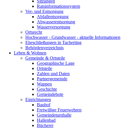
Sitzungen
Ratsinformationssystem
Ver- und Entsorgung
Abfallentsorgung
Abwasserentsorgung
Wasserversorgung
Ortsrecht
Hochwasser - Grundwasser - aktuelle Informationen
Eheschließungen in Tacherting
Behördenverzeichnis
Leben & Wohnen
Gemeinde & Ortsteile
Geographische Lage
Ortsteile
Zahlen und Daten
Partnergemeinde
Wappen
Geschichte
Gemeindebote
Einrichtungen
Bauhof
Freiwillige Feuerwehren
Gemeindeturnhalle
Hallenbad
Bücherei