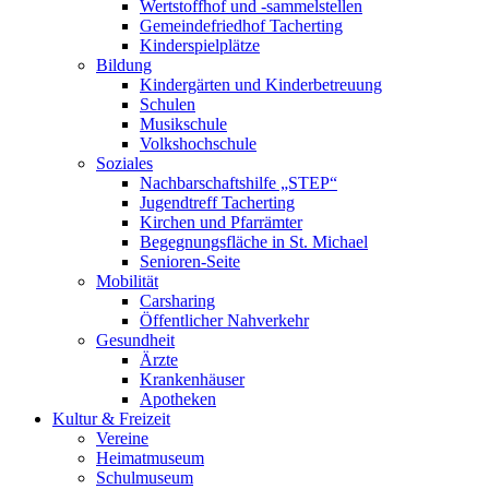
Wertstoffhof und -sammelstellen
Gemeindefriedhof Tacherting
Kinderspielplätze
Bildung
Kindergärten und Kinderbetreuung
Schulen
Musikschule
Volkshochschule
Soziales
Nachbarschaftshilfe „STEP“
Jugendtreff Tacherting
Kirchen und Pfarrämter
Begegnungsfläche in St. Michael
Senioren-Seite
Mobilität
Carsharing
Öffentlicher Nahverkehr
Gesundheit
Ärzte
Krankenhäuser
Apotheken
Kultur & Freizeit
Vereine
Heimatmuseum
Schulmuseum