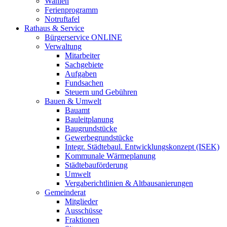
Wahlen
Ferienprogramm
Notruftafel
Rathaus & Service
Bürgerservice ONLINE
Verwaltung
Mitarbeiter
Sachgebiete
Aufgaben
Fundsachen
Steuern und Gebühren
Bauen & Umwelt
Bauamt
Bauleitplanung
Baugrundstücke
Gewerbegrundstücke
Integr. Städtebaul. Entwicklungskonzept (ISEK)
Kommunale Wärmeplanung
Städtebauförderung
Umwelt
Vergaberichtlinien & Altbausanierungen
Gemeinderat
Mitglieder
Ausschüsse
Fraktionen