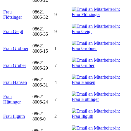
8006-22
Frau
08621
9
Flötzinger
8006-32
08621
Frau Geigl
9
8006-35
08621
Frau Gröbner
1
8006-15
08621
Frau Gruber
7
8006-29
08621
Frau Hansen
4
8006-31
Frau
08621
7
Hüttinger
8006-24
08621
Frau Illguth
2
8006-0
08621