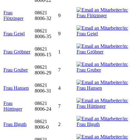
8006-22
Frau
08621
9
Flötzinger
8006-32
08621
Frau Geigl
9
8006-35
08621
Frau Gröbner
1
8006-15
08621
Frau Gruber
7
8006-29
08621
Frau Hansen
4
8006-31
Frau
08621
7
Hüttinger
8006-24
08621
Frau Illguth
2
8006-0
08621