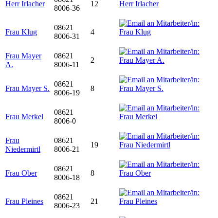
Herr Irlacher
12
8006-36
08621
Frau Klug
4
8006-31
Frau Mayer
08621
2
A.
8006-11
08621
Frau Mayer S.
8
8006-19
08621
Frau Merkel
8006-0
Frau
08621
19
Niedermirtl
8006-21
08621
Frau Ober
8
8006-18
08621
Frau Pleines
21
8006-23