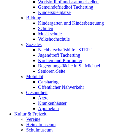
Wertstoffhof und -sammelstellen
Gemeindefriedhof Tacherting
Kinderspielplätze
Bildung
Kindergärten und Kinderbetreuung
Schulen
Musikschule
Volkshochschule
Soziales
Nachbarschaftshilfe „STEP“
Jugendtreff Tacherting
Kirchen und Pfarrämter
Begegnungsfläche in St. Michael
Senioren-Seite
Mobilität
Carsharing
Öffentlicher Nahverkehr
Gesundheit
Ärzte
Krankenhäuser
Apotheken
Kultur & Freizeit
Vereine
Heimatmuseum
Schulmuseum