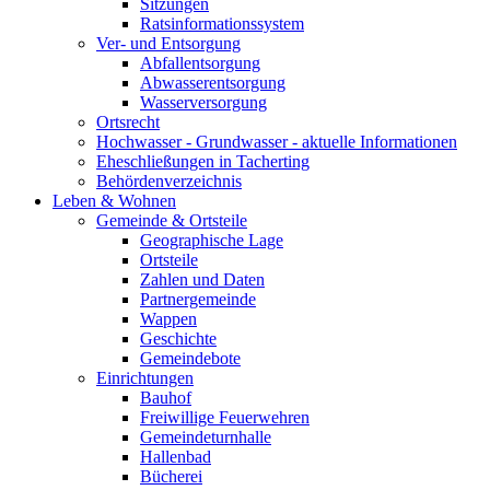
Sitzungen
Ratsinformationssystem
Ver- und Entsorgung
Abfallentsorgung
Abwasserentsorgung
Wasserversorgung
Ortsrecht
Hochwasser - Grundwasser - aktuelle Informationen
Eheschließungen in Tacherting
Behördenverzeichnis
Leben & Wohnen
Gemeinde & Ortsteile
Geographische Lage
Ortsteile
Zahlen und Daten
Partnergemeinde
Wappen
Geschichte
Gemeindebote
Einrichtungen
Bauhof
Freiwillige Feuerwehren
Gemeindeturnhalle
Hallenbad
Bücherei