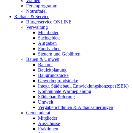
Wahlen
Ferienprogramm
Notruftafel
Rathaus & Service
Bürgerservice ONLINE
Verwaltung
Mitarbeiter
Sachgebiete
Aufgaben
Fundsachen
Steuern und Gebühren
Bauen & Umwelt
Bauamt
Bauleitplanung
Baugrundstücke
Gewerbegrundstücke
Integr. Städtebaul. Entwicklungskonzept (ISEK)
Kommunale Wärmeplanung
Städtebauförderung
Umwelt
Vergaberichtlinien & Altbausanierungen
Gemeinderat
Mitglieder
Ausschüsse
Fraktionen