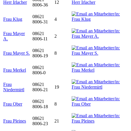
Herr Irlacher
12
8006-36
08621
Frau Klug
4
8006-31
Frau Mayer
08621
2
A.
8006-11
08621
Frau Mayer S.
8
8006-19
08621
Frau Merkel
8006-0
Frau
08621
19
Niedermirtl
8006-21
08621
Frau Ober
8
8006-18
08621
Frau Pleines
21
8006-23