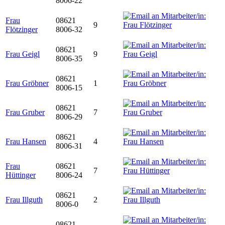
8006-22
Frau
08621
9
Flötzinger
8006-32
08621
Frau Geigl
9
8006-35
08621
Frau Gröbner
1
8006-15
08621
Frau Gruber
7
8006-29
08621
Frau Hansen
4
8006-31
Frau
08621
7
Hüttinger
8006-24
08621
Frau Illguth
2
8006-0
08621