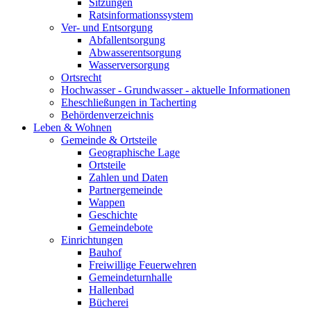
Sitzungen
Ratsinformationssystem
Ver- und Entsorgung
Abfallentsorgung
Abwasserentsorgung
Wasserversorgung
Ortsrecht
Hochwasser - Grundwasser - aktuelle Informationen
Eheschließungen in Tacherting
Behördenverzeichnis
Leben & Wohnen
Gemeinde & Ortsteile
Geographische Lage
Ortsteile
Zahlen und Daten
Partnergemeinde
Wappen
Geschichte
Gemeindebote
Einrichtungen
Bauhof
Freiwillige Feuerwehren
Gemeindeturnhalle
Hallenbad
Bücherei