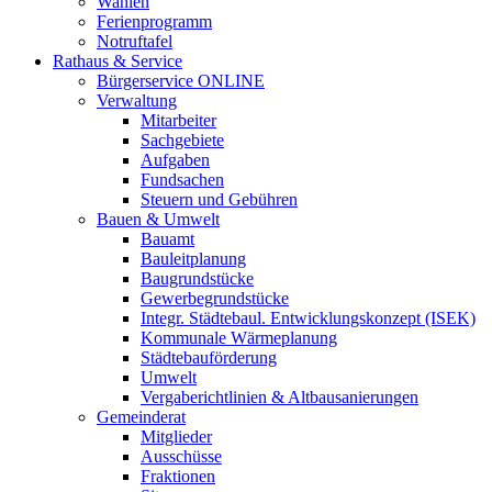
Wahlen
Ferienprogramm
Notruftafel
Rathaus & Service
Bürgerservice ONLINE
Verwaltung
Mitarbeiter
Sachgebiete
Aufgaben
Fundsachen
Steuern und Gebühren
Bauen & Umwelt
Bauamt
Bauleitplanung
Baugrundstücke
Gewerbegrundstücke
Integr. Städtebaul. Entwicklungskonzept (ISEK)
Kommunale Wärmeplanung
Städtebauförderung
Umwelt
Vergaberichtlinien & Altbausanierungen
Gemeinderat
Mitglieder
Ausschüsse
Fraktionen