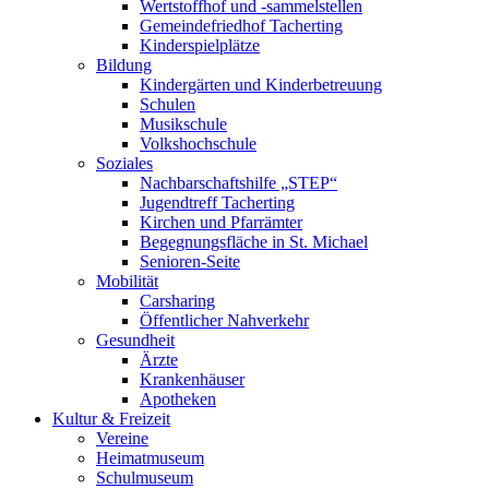
Wertstoffhof und -sammelstellen
Gemeindefriedhof Tacherting
Kinderspielplätze
Bildung
Kindergärten und Kinderbetreuung
Schulen
Musikschule
Volkshochschule
Soziales
Nachbarschaftshilfe „STEP“
Jugendtreff Tacherting
Kirchen und Pfarrämter
Begegnungsfläche in St. Michael
Senioren-Seite
Mobilität
Carsharing
Öffentlicher Nahverkehr
Gesundheit
Ärzte
Krankenhäuser
Apotheken
Kultur & Freizeit
Vereine
Heimatmuseum
Schulmuseum