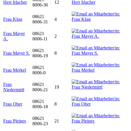
Herr Irlacher
12
8006-36
08621
Frau Klug
4
8006-31
Frau Mayer
08621
2
A.
8006-11
08621
Frau Mayer S.
8
8006-19
08621
Frau Merkel
8006-0
Frau
08621
19
Niedermirtl
8006-21
08621
Frau Ober
8
8006-18
08621
Frau Pleines
21
8006-23