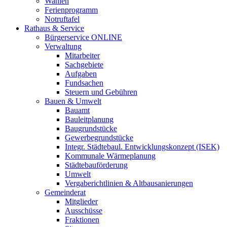
Wahlen
Ferienprogramm
Notruftafel
Rathaus & Service
Bürgerservice ONLINE
Verwaltung
Mitarbeiter
Sachgebiete
Aufgaben
Fundsachen
Steuern und Gebühren
Bauen & Umwelt
Bauamt
Bauleitplanung
Baugrundstücke
Gewerbegrundstücke
Integr. Städtebaul. Entwicklungskonzept (ISEK)
Kommunale Wärmeplanung
Städtebauförderung
Umwelt
Vergaberichtlinien & Altbausanierungen
Gemeinderat
Mitglieder
Ausschüsse
Fraktionen