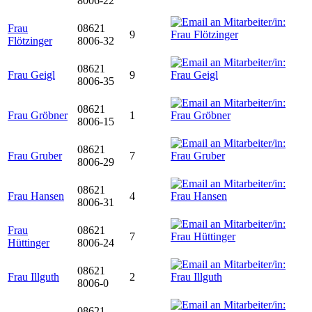
8006-22
Frau
08621
9
Flötzinger
8006-32
08621
Frau Geigl
9
8006-35
08621
Frau Gröbner
1
8006-15
08621
Frau Gruber
7
8006-29
08621
Frau Hansen
4
8006-31
Frau
08621
7
Hüttinger
8006-24
08621
Frau Illguth
2
8006-0
08621