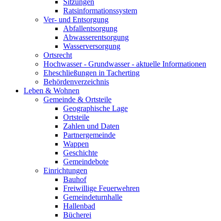
Sitzungen
Ratsinformationssystem
Ver- und Entsorgung
Abfallentsorgung
Abwasserentsorgung
Wasserversorgung
Ortsrecht
Hochwasser - Grundwasser - aktuelle Informationen
Eheschließungen in Tacherting
Behördenverzeichnis
Leben & Wohnen
Gemeinde & Ortsteile
Geographische Lage
Ortsteile
Zahlen und Daten
Partnergemeinde
Wappen
Geschichte
Gemeindebote
Einrichtungen
Bauhof
Freiwillige Feuerwehren
Gemeindeturnhalle
Hallenbad
Bücherei