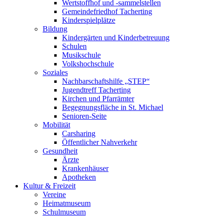
Wertstoffhof und -sammelstellen
Gemeindefriedhof Tacherting
Kinderspielplätze
Bildung
Kindergärten und Kinderbetreuung
Schulen
Musikschule
Volkshochschule
Soziales
Nachbarschaftshilfe „STEP“
Jugendtreff Tacherting
Kirchen und Pfarrämter
Begegnungsfläche in St. Michael
Senioren-Seite
Mobilität
Carsharing
Öffentlicher Nahverkehr
Gesundheit
Ärzte
Krankenhäuser
Apotheken
Kultur & Freizeit
Vereine
Heimatmuseum
Schulmuseum