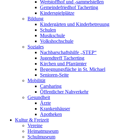
Wertstoffhof und -sammelstellen
Gemeindefriedhof Tacherting
Kinderspielplätze
Bildung
Kindergärten und Kinderbetreuung
Schulen
Musikschule
Volkshochschule
Soziales
Nachbarschaftshilfe „STEP“
Jugendtreff Tacherting
Kirchen und Pfarrämter
Begegnungsfläche in St. Michael
Senioren-Seite
Mobilität
Carsharing
Öffentlicher Nahverkehr
Gesundheit
Ärzte
Krankenhäuser
Apotheken
Kultur & Freizeit
Vereine
Heimatmuseum
Schulmuseum