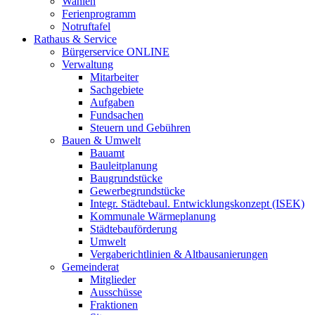
Wahlen
Ferienprogramm
Notruftafel
Rathaus & Service
Bürgerservice ONLINE
Verwaltung
Mitarbeiter
Sachgebiete
Aufgaben
Fundsachen
Steuern und Gebühren
Bauen & Umwelt
Bauamt
Bauleitplanung
Baugrundstücke
Gewerbegrundstücke
Integr. Städtebaul. Entwicklungskonzept (ISEK)
Kommunale Wärmeplanung
Städtebauförderung
Umwelt
Vergaberichtlinien & Altbausanierungen
Gemeinderat
Mitglieder
Ausschüsse
Fraktionen