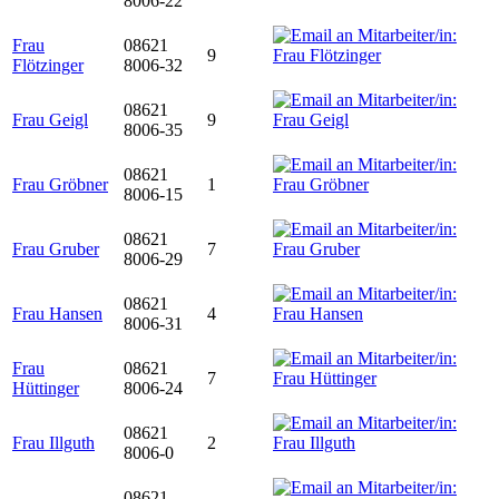
8006-22
Frau
08621
9
Flötzinger
8006-32
08621
Frau Geigl
9
8006-35
08621
Frau Gröbner
1
8006-15
08621
Frau Gruber
7
8006-29
08621
Frau Hansen
4
8006-31
Frau
08621
7
Hüttinger
8006-24
08621
Frau Illguth
2
8006-0
08621