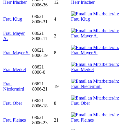
Herr Irlacher
12
8006-36
08621
Frau Klug
4
8006-31
Frau Mayer
08621
2
A.
8006-11
08621
Frau Mayer S.
8
8006-19
08621
Frau Merkel
8006-0
Frau
08621
19
Niedermirtl
8006-21
08621
Frau Ober
8
8006-18
08621
Frau Pleines
21
8006-23