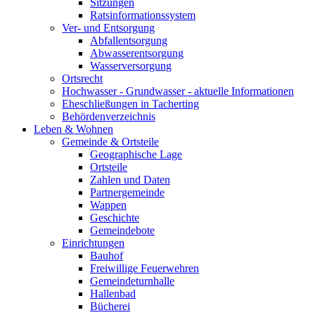
Sitzungen
Ratsinformationssystem
Ver- und Entsorgung
Abfallentsorgung
Abwasserentsorgung
Wasserversorgung
Ortsrecht
Hochwasser - Grundwasser - aktuelle Informationen
Eheschließungen in Tacherting
Behördenverzeichnis
Leben & Wohnen
Gemeinde & Ortsteile
Geographische Lage
Ortsteile
Zahlen und Daten
Partnergemeinde
Wappen
Geschichte
Gemeindebote
Einrichtungen
Bauhof
Freiwillige Feuerwehren
Gemeindeturnhalle
Hallenbad
Bücherei