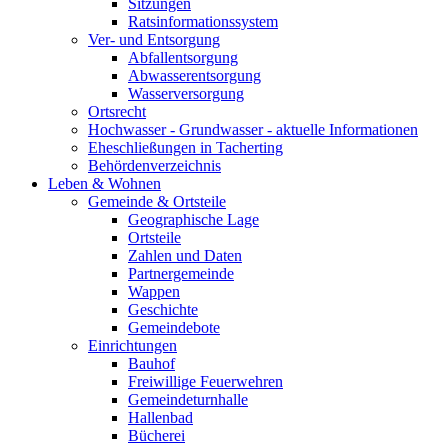
Sitzungen
Ratsinformationssystem
Ver- und Entsorgung
Abfallentsorgung
Abwasserentsorgung
Wasserversorgung
Ortsrecht
Hochwasser - Grundwasser - aktuelle Informationen
Eheschließungen in Tacherting
Behördenverzeichnis
Leben & Wohnen
Gemeinde & Ortsteile
Geographische Lage
Ortsteile
Zahlen und Daten
Partnergemeinde
Wappen
Geschichte
Gemeindebote
Einrichtungen
Bauhof
Freiwillige Feuerwehren
Gemeindeturnhalle
Hallenbad
Bücherei