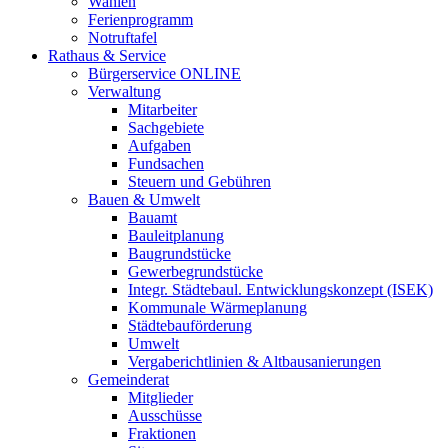
Wahlen
Ferienprogramm
Notruftafel
Rathaus & Service
Bürgerservice ONLINE
Verwaltung
Mitarbeiter
Sachgebiete
Aufgaben
Fundsachen
Steuern und Gebühren
Bauen & Umwelt
Bauamt
Bauleitplanung
Baugrundstücke
Gewerbegrundstücke
Integr. Städtebaul. Entwicklungskonzept (ISEK)
Kommunale Wärmeplanung
Städtebauförderung
Umwelt
Vergaberichtlinien & Altbausanierungen
Gemeinderat
Mitglieder
Ausschüsse
Fraktionen