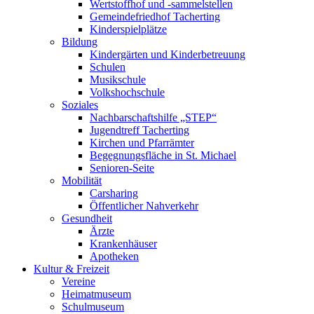
Wertstoffhof und -sammelstellen
Gemeindefriedhof Tacherting
Kinderspielplätze
Bildung
Kindergärten und Kinderbetreuung
Schulen
Musikschule
Volkshochschule
Soziales
Nachbarschaftshilfe „STEP“
Jugendtreff Tacherting
Kirchen und Pfarrämter
Begegnungsfläche in St. Michael
Senioren-Seite
Mobilität
Carsharing
Öffentlicher Nahverkehr
Gesundheit
Ärzte
Krankenhäuser
Apotheken
Kultur & Freizeit
Vereine
Heimatmuseum
Schulmuseum