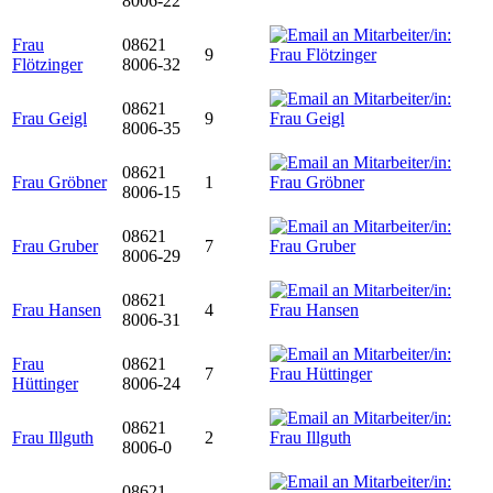
8006-22
Frau
08621
9
Flötzinger
8006-32
08621
Frau Geigl
9
8006-35
08621
Frau Gröbner
1
8006-15
08621
Frau Gruber
7
8006-29
08621
Frau Hansen
4
8006-31
Frau
08621
7
Hüttinger
8006-24
08621
Frau Illguth
2
8006-0
08621