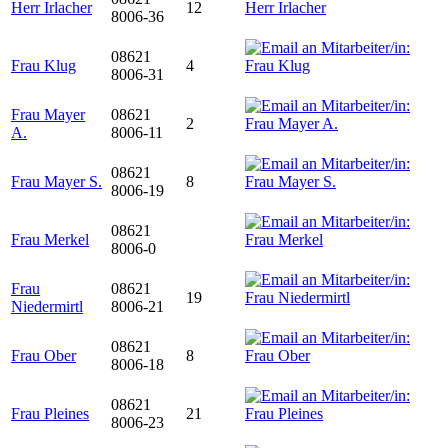
Herr Irlacher
12
8006-36
08621
Frau Klug
4
8006-31
Frau Mayer
08621
2
A.
8006-11
08621
Frau Mayer S.
8
8006-19
08621
Frau Merkel
8006-0
Frau
08621
19
Niedermirtl
8006-21
08621
Frau Ober
8
8006-18
08621
Frau Pleines
21
8006-23