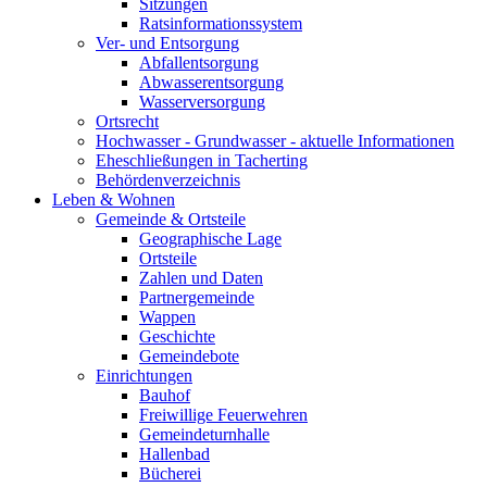
Sitzungen
Ratsinformationssystem
Ver- und Entsorgung
Abfallentsorgung
Abwasserentsorgung
Wasserversorgung
Ortsrecht
Hochwasser - Grundwasser - aktuelle Informationen
Eheschließungen in Tacherting
Behördenverzeichnis
Leben & Wohnen
Gemeinde & Ortsteile
Geographische Lage
Ortsteile
Zahlen und Daten
Partnergemeinde
Wappen
Geschichte
Gemeindebote
Einrichtungen
Bauhof
Freiwillige Feuerwehren
Gemeindeturnhalle
Hallenbad
Bücherei