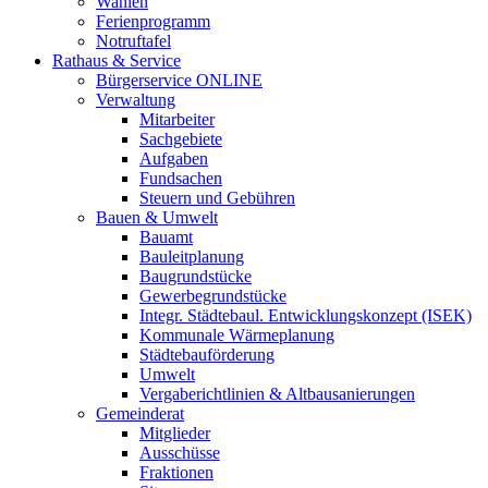
Wahlen
Ferienprogramm
Notruftafel
Rathaus & Service
Bürgerservice ONLINE
Verwaltung
Mitarbeiter
Sachgebiete
Aufgaben
Fundsachen
Steuern und Gebühren
Bauen & Umwelt
Bauamt
Bauleitplanung
Baugrundstücke
Gewerbegrundstücke
Integr. Städtebaul. Entwicklungskonzept (ISEK)
Kommunale Wärmeplanung
Städtebauförderung
Umwelt
Vergaberichtlinien & Altbausanierungen
Gemeinderat
Mitglieder
Ausschüsse
Fraktionen