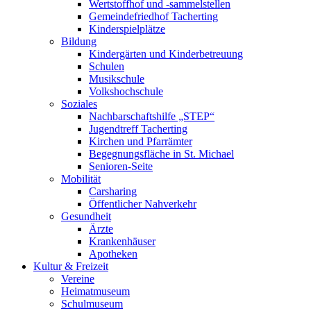
Wertstoffhof und -sammelstellen
Gemeindefriedhof Tacherting
Kinderspielplätze
Bildung
Kindergärten und Kinderbetreuung
Schulen
Musikschule
Volkshochschule
Soziales
Nachbarschaftshilfe „STEP“
Jugendtreff Tacherting
Kirchen und Pfarrämter
Begegnungsfläche in St. Michael
Senioren-Seite
Mobilität
Carsharing
Öffentlicher Nahverkehr
Gesundheit
Ärzte
Krankenhäuser
Apotheken
Kultur & Freizeit
Vereine
Heimatmuseum
Schulmuseum