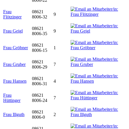
8006-22
Frau
08621
9
Flötzinger
8006-32
08621
Frau Geigl
9
8006-35
08621
Frau Gröbner
1
8006-15
08621
Frau Gruber
7
8006-29
08621
Frau Hansen
4
8006-31
Frau
08621
7
Hüttinger
8006-24
08621
Frau Illguth
2
8006-0
08621