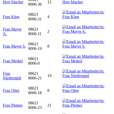
Herr Irlacher
12
8006-36
08621
Frau Klug
4
8006-31
Frau Mayer
08621
2
A.
8006-11
08621
Frau Mayer S.
8
8006-19
08621
Frau Merkel
8006-0
Frau
08621
19
Niedermirtl
8006-21
08621
Frau Ober
8
8006-18
08621
Frau Pleines
21
8006-23