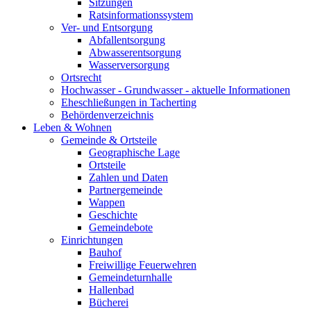
Sitzungen
Ratsinformationssystem
Ver- und Entsorgung
Abfallentsorgung
Abwasserentsorgung
Wasserversorgung
Ortsrecht
Hochwasser - Grundwasser - aktuelle Informationen
Eheschließungen in Tacherting
Behördenverzeichnis
Leben & Wohnen
Gemeinde & Ortsteile
Geographische Lage
Ortsteile
Zahlen und Daten
Partnergemeinde
Wappen
Geschichte
Gemeindebote
Einrichtungen
Bauhof
Freiwillige Feuerwehren
Gemeindeturnhalle
Hallenbad
Bücherei