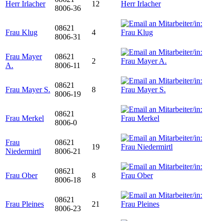
Herr Irlacher
12
8006-36
08621
Frau Klug
4
8006-31
Frau Mayer
08621
2
A.
8006-11
08621
Frau Mayer S.
8
8006-19
08621
Frau Merkel
8006-0
Frau
08621
19
Niedermirtl
8006-21
08621
Frau Ober
8
8006-18
08621
Frau Pleines
21
8006-23