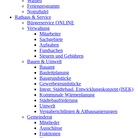
Wahlen
Ferienprogramm
Notruftafel
Rathaus & Service
Bürgerservice ONLINE
Verwaltung
Mitarbeiter
Sachgebiete
Aufgaben
Fundsachen
Steuern und Gebühren
Bauen & Umwelt
Bauamt
Bauleitplanung
Baugrundstücke
Gewerbegrundstücke
Integr. Städtebaul. Entwicklungskonzept (ISEK)
Kommunale Wärmeplanung
Städtebauförderung
Umwelt
Vergaberichtlinien & Altbausanierungen
Gemeinderat
Mitglieder
Ausschüsse
Fraktionen