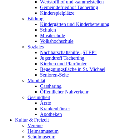
Wertstoffhof und -sammelstellen
Gemeindefriedhof Tacherting
Kinderspielplätze
Bildung
Kindergärten und Kinderbetreuung
Schulen
Musikschule
Volkshochschule
Soziales
Nachbarschaftshilfe „STEP“
Jugendtreff Tacherting
Kirchen und Pfarrämter
Begegnungsfläche in St. Michael
Senioren-Seite
Mobilität
Carsharing
Öffentlicher Nahverkehr
Gesundheit
Ärzte
Krankenhäuser
Apotheken
Kultur & Freizeit
Vereine
Heimatmuseum
Schulmuseum