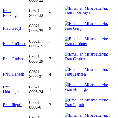
8006-22
Frau
08621
9
Flötzinger
8006-32
08621
Frau Geigl
9
8006-35
08621
Frau Gröbner
1
8006-15
08621
Frau Gruber
7
8006-29
08621
Frau Hansen
4
8006-31
Frau
08621
7
Hüttinger
8006-24
08621
Frau Illguth
2
8006-0
08621