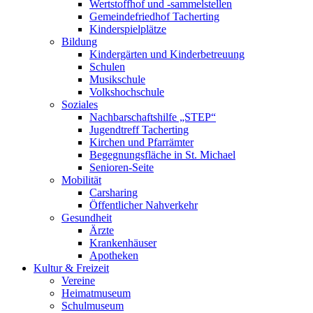
Wertstoffhof und -sammelstellen
Gemeindefriedhof Tacherting
Kinderspielplätze
Bildung
Kindergärten und Kinderbetreuung
Schulen
Musikschule
Volkshochschule
Soziales
Nachbarschaftshilfe „STEP“
Jugendtreff Tacherting
Kirchen und Pfarrämter
Begegnungsfläche in St. Michael
Senioren-Seite
Mobilität
Carsharing
Öffentlicher Nahverkehr
Gesundheit
Ärzte
Krankenhäuser
Apotheken
Kultur & Freizeit
Vereine
Heimatmuseum
Schulmuseum