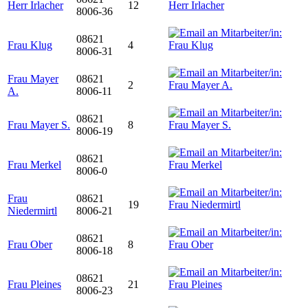
Herr Irlacher
12
8006-36
08621
Frau Klug
4
8006-31
Frau Mayer
08621
2
A.
8006-11
08621
Frau Mayer S.
8
8006-19
08621
Frau Merkel
8006-0
Frau
08621
19
Niedermirtl
8006-21
08621
Frau Ober
8
8006-18
08621
Frau Pleines
21
8006-23