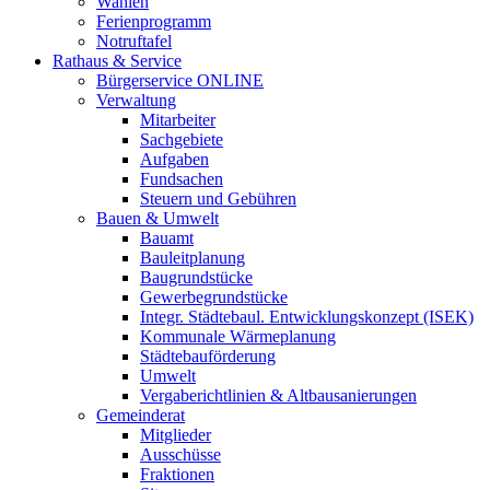
Wahlen
Ferienprogramm
Notruftafel
Rathaus & Service
Bürgerservice ONLINE
Verwaltung
Mitarbeiter
Sachgebiete
Aufgaben
Fundsachen
Steuern und Gebühren
Bauen & Umwelt
Bauamt
Bauleitplanung
Baugrundstücke
Gewerbegrundstücke
Integr. Städtebaul. Entwicklungskonzept (ISEK)
Kommunale Wärmeplanung
Städtebauförderung
Umwelt
Vergaberichtlinien & Altbausanierungen
Gemeinderat
Mitglieder
Ausschüsse
Fraktionen