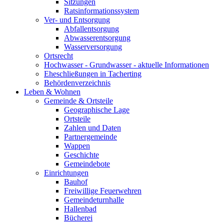
Sitzungen
Ratsinformationssystem
Ver- und Entsorgung
Abfallentsorgung
Abwasserentsorgung
Wasserversorgung
Ortsrecht
Hochwasser - Grundwasser - aktuelle Informationen
Eheschließungen in Tacherting
Behördenverzeichnis
Leben & Wohnen
Gemeinde & Ortsteile
Geographische Lage
Ortsteile
Zahlen und Daten
Partnergemeinde
Wappen
Geschichte
Gemeindebote
Einrichtungen
Bauhof
Freiwillige Feuerwehren
Gemeindeturnhalle
Hallenbad
Bücherei