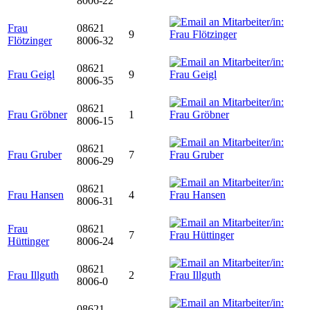
8006-22
Frau
08621
9
Flötzinger
8006-32
08621
Frau Geigl
9
8006-35
08621
Frau Gröbner
1
8006-15
08621
Frau Gruber
7
8006-29
08621
Frau Hansen
4
8006-31
Frau
08621
7
Hüttinger
8006-24
08621
Frau Illguth
2
8006-0
08621