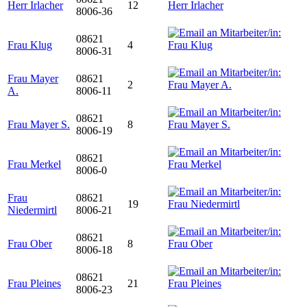
Herr Irlacher
12
8006-36
08621
Frau Klug
4
8006-31
Frau Mayer
08621
2
A.
8006-11
08621
Frau Mayer S.
8
8006-19
08621
Frau Merkel
8006-0
Frau
08621
19
Niedermirtl
8006-21
08621
Frau Ober
8
8006-18
08621
Frau Pleines
21
8006-23