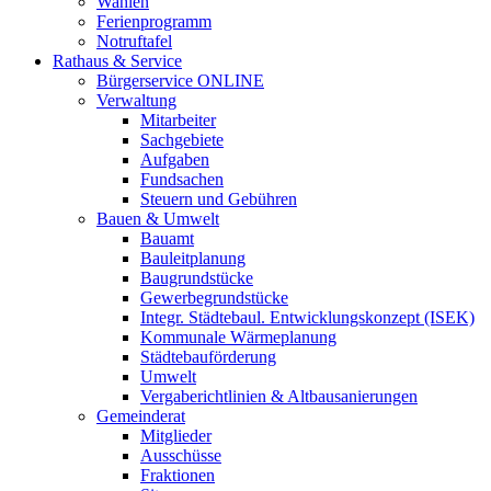
Wahlen
Ferienprogramm
Notruftafel
Rathaus & Service
Bürgerservice ONLINE
Verwaltung
Mitarbeiter
Sachgebiete
Aufgaben
Fundsachen
Steuern und Gebühren
Bauen & Umwelt
Bauamt
Bauleitplanung
Baugrundstücke
Gewerbegrundstücke
Integr. Städtebaul. Entwicklungskonzept (ISEK)
Kommunale Wärmeplanung
Städtebauförderung
Umwelt
Vergaberichtlinien & Altbausanierungen
Gemeinderat
Mitglieder
Ausschüsse
Fraktionen