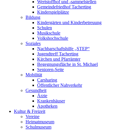
Wertstoffhof und -sammelstellen
Gemeindefriedhof Tacherting
Kinderspielplätze
Bildung
Kindergärten und Kinderbetreuung
Schulen
Musikschule
Volkshochschule
Soziales
Nachbarschaftshilfe „STEP“
Jugendtreff Tacherting
Kirchen und Pfarrämter
Begegnungsfläche in St. Michael
Senioren-Seite
Mobilität
Carsharing
Öffentlicher Nahverkehr
Gesundheit
Ärzte
Krankenhäuser
Apotheken
Kultur & Freizeit
Vereine
Heimatmuseum
Schulmuseum