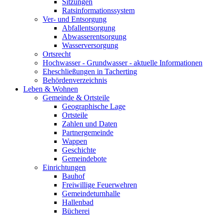
Sitzungen
Ratsinformationssystem
Ver- und Entsorgung
Abfallentsorgung
Abwasserentsorgung
Wasserversorgung
Ortsrecht
Hochwasser - Grundwasser - aktuelle Informationen
Eheschließungen in Tacherting
Behördenverzeichnis
Leben & Wohnen
Gemeinde & Ortsteile
Geographische Lage
Ortsteile
Zahlen und Daten
Partnergemeinde
Wappen
Geschichte
Gemeindebote
Einrichtungen
Bauhof
Freiwillige Feuerwehren
Gemeindeturnhalle
Hallenbad
Bücherei