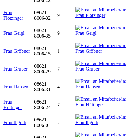
8006-22
Frau
08621
9
Flötzinger
8006-32
08621
Frau Geigl
9
8006-35
08621
Frau Gröbner
1
8006-15
08621
Frau Gruber
7
8006-29
08621
Frau Hansen
4
8006-31
Frau
08621
7
Hüttinger
8006-24
08621
Frau Illguth
2
8006-0
08621