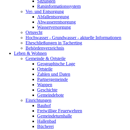
Sitzungen
Ratsinformationssystem
Ver- und Entsorgung
Abfallentsorgung
Abwasserentsorgung
Wasserversorgung
Ortsrecht
Hochwasser - Grundwasser - aktuelle Informationen
Eheschließungen in Tacherting
Behördenverzeichnis
Leben & Wohnen
Gemeinde & Ortsteile
Geographische Lage
Ortsteile
Zahlen und Daten
Partnergemeinde
Wappen
Geschichte
Gemeindebote
Einrichtungen
Bauhof
Freiwillige Feuerwehren
Gemeindeturnhalle
Hallenbad
Bücherei