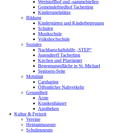
Wertstoffhof und -sammelstellen
Gemeindefriedhof Tacherting
Kinderspielplätze
Bildung
Kindergärten und Kinderbetreuung
Schulen
Musikschule
Volkshochschule
Soziales
Nachbarschaftshilfe „STEP“
Jugendtreff Tacherting
Kirchen und Pfarrämter
Begegnungsfläche in St. Michael
Senioren-Seite
Mobilität
Carsharing
Öffentlicher Nahverkehr
Gesundheit
Ärzte
Krankenhäuser
Apotheken
Kultur & Freizeit
Vereine
Heimatmuseum
Schulmuseum