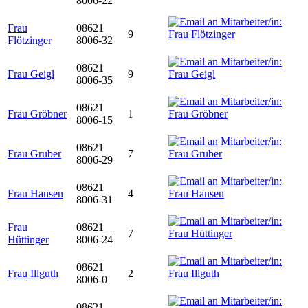
8006-22
Frau
08621
9
Flötzinger
8006-32
08621
Frau Geigl
9
8006-35
08621
Frau Gröbner
1
8006-15
08621
Frau Gruber
7
8006-29
08621
Frau Hansen
4
8006-31
Frau
08621
7
Hüttinger
8006-24
08621
Frau Illguth
2
8006-0
08621