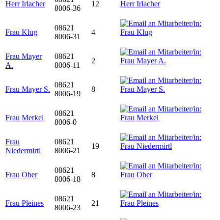
Herr Irlacher
12
8006-36
08621
Frau Klug
4
8006-31
Frau Mayer
08621
2
A.
8006-11
08621
Frau Mayer S.
8
8006-19
08621
Frau Merkel
8006-0
Frau
08621
19
Niedermirtl
8006-21
08621
Frau Ober
8
8006-18
08621
Frau Pleines
21
8006-23