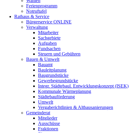
Wahlen
Ferienprogramm
Notruftafel
Rathaus & Service
Bürgerservice ONLINE
Verwaltung
Mitarbeiter
Sachgebiete
Aufgaben
Fundsachen
Steuern und Gebühren
Bauen & Umwelt
Bauamt
Bauleitplanung
Baugrundstücke
Gewerbegrundstücke
Integr. Städtebaul. Entwicklungskonzept (ISEK)
Kommunale Wärmeplanung
Städtebauförderung
Umwelt
Vergaberichtlinien & Altbausanierungen
Gemeinderat
Mitglieder
Ausschüsse
Fraktionen