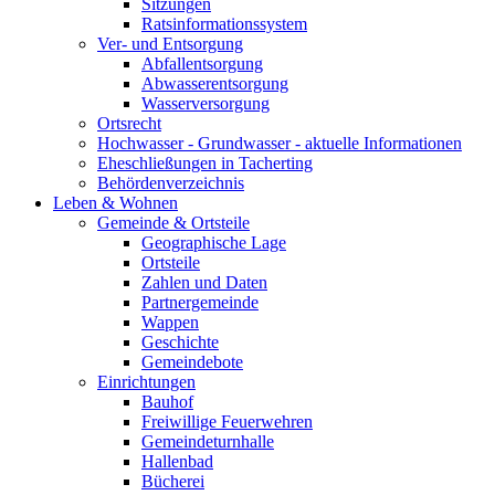
Sitzungen
Ratsinformationssystem
Ver- und Entsorgung
Abfallentsorgung
Abwasserentsorgung
Wasserversorgung
Ortsrecht
Hochwasser - Grundwasser - aktuelle Informationen
Eheschließungen in Tacherting
Behördenverzeichnis
Leben & Wohnen
Gemeinde & Ortsteile
Geographische Lage
Ortsteile
Zahlen und Daten
Partnergemeinde
Wappen
Geschichte
Gemeindebote
Einrichtungen
Bauhof
Freiwillige Feuerwehren
Gemeindeturnhalle
Hallenbad
Bücherei