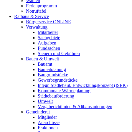
Wahlen
Ferienprogramm
Notruftafel
Rathaus & Service
Bürgerservice ONLINE
Verwaltung
Mitarbeiter
Sachgebiete
Aufgaben
Fundsachen
Steuern und Gebühren
Bauen & Umwelt
Bauamt
Bauleitplanung
Baugrundstücke
Gewerbegrundstücke
Integr. Städtebaul. Entwicklungskonzept (ISEK)
Kommunale Wärmeplanung
Städtebauförderung
Umwelt
Vergaberichtlinien & Altbausanierungen
Gemeinderat
Mitglieder
Ausschüsse
Fraktionen