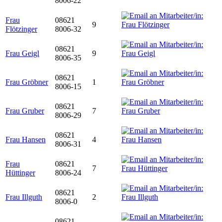
8006-22
Frau
08621
9
Flötzinger
8006-32
08621
Frau Geigl
9
8006-35
08621
Frau Gröbner
1
8006-15
08621
Frau Gruber
7
8006-29
08621
Frau Hansen
4
8006-31
Frau
08621
7
Hüttinger
8006-24
08621
Frau Illguth
2
8006-0
08621