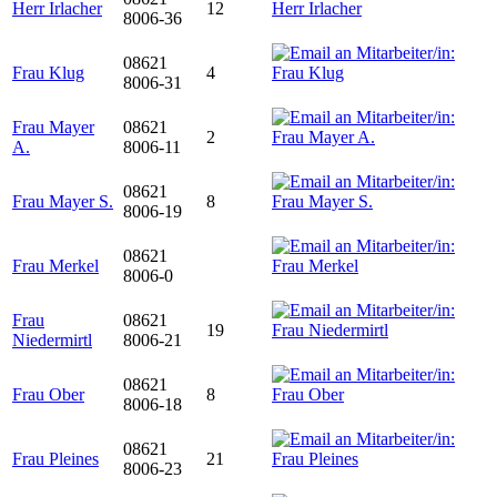
Herr Irlacher
12
8006-36
08621
Frau Klug
4
8006-31
Frau Mayer
08621
2
A.
8006-11
08621
Frau Mayer S.
8
8006-19
08621
Frau Merkel
8006-0
Frau
08621
19
Niedermirtl
8006-21
08621
Frau Ober
8
8006-18
08621
Frau Pleines
21
8006-23