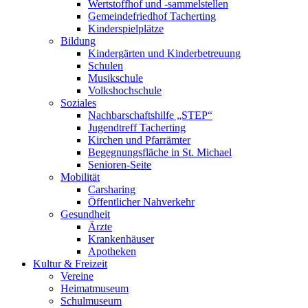
Wertstoffhof und -sammelstellen
Gemeindefriedhof Tacherting
Kinderspielplätze
Bildung
Kindergärten und Kinderbetreuung
Schulen
Musikschule
Volkshochschule
Soziales
Nachbarschaftshilfe „STEP“
Jugendtreff Tacherting
Kirchen und Pfarrämter
Begegnungsfläche in St. Michael
Senioren-Seite
Mobilität
Carsharing
Öffentlicher Nahverkehr
Gesundheit
Ärzte
Krankenhäuser
Apotheken
Kultur & Freizeit
Vereine
Heimatmuseum
Schulmuseum