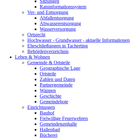
Sitzungen
Ratsinformationssystem
Ver- und Entsorgung
Abfallentsorgung
Abwasserentsorgung
Wasserversorgung
Ortsrecht
Hochwasser - Grundwasser - aktuelle Informationen
Eheschließungen in Tacherting
Behördenverzeichnis
Leben & Wohnen
Gemeinde & Ortsteile
Geographische Lage
Ortsteile
Zahlen und Daten
Partnergemeinde
Wappen
Geschichte
Gemeindebote
Einrichtungen
Bauhof
Freiwillige Feuerwehren
Gemeindeturnhalle
Hallenbad
Bücherei