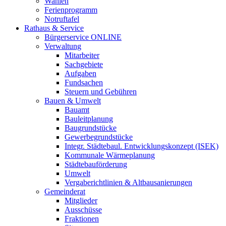
Wahlen
Ferienprogramm
Notruftafel
Rathaus & Service
Bürgerservice ONLINE
Verwaltung
Mitarbeiter
Sachgebiete
Aufgaben
Fundsachen
Steuern und Gebühren
Bauen & Umwelt
Bauamt
Bauleitplanung
Baugrundstücke
Gewerbegrundstücke
Integr. Städtebaul. Entwicklungskonzept (ISEK)
Kommunale Wärmeplanung
Städtebauförderung
Umwelt
Vergaberichtlinien & Altbausanierungen
Gemeinderat
Mitglieder
Ausschüsse
Fraktionen