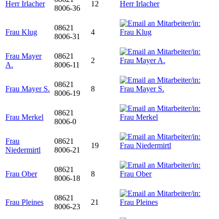
Herr Irlacher
12
8006-36
08621
Frau Klug
4
8006-31
Frau Mayer
08621
2
A.
8006-11
08621
Frau Mayer S.
8
8006-19
08621
Frau Merkel
8006-0
Frau
08621
19
Niedermirtl
8006-21
08621
Frau Ober
8
8006-18
08621
Frau Pleines
21
8006-23