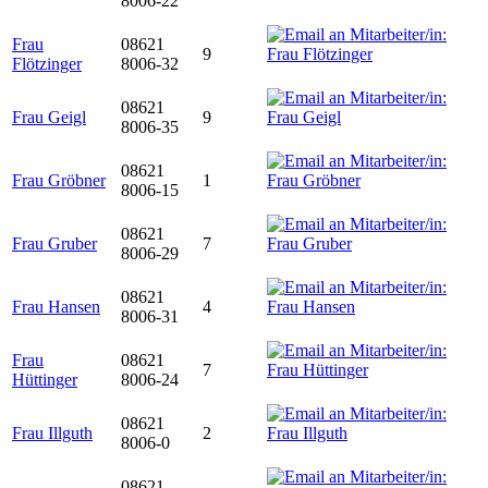
8006-22
Frau
08621
9
Flötzinger
8006-32
08621
Frau Geigl
9
8006-35
08621
Frau Gröbner
1
8006-15
08621
Frau Gruber
7
8006-29
08621
Frau Hansen
4
8006-31
Frau
08621
7
Hüttinger
8006-24
08621
Frau Illguth
2
8006-0
08621