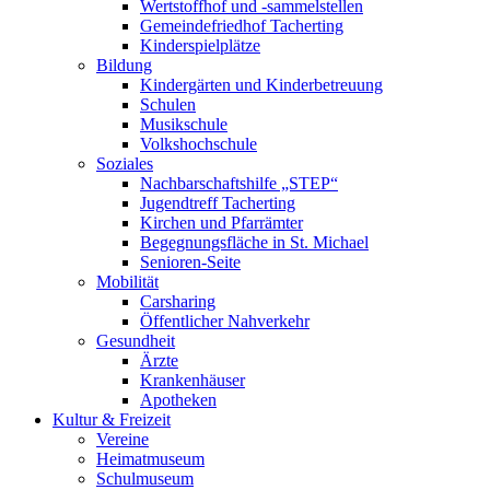
Wertstoffhof und -sammelstellen
Gemeindefriedhof Tacherting
Kinderspielplätze
Bildung
Kindergärten und Kinderbetreuung
Schulen
Musikschule
Volkshochschule
Soziales
Nachbarschaftshilfe „STEP“
Jugendtreff Tacherting
Kirchen und Pfarrämter
Begegnungsfläche in St. Michael
Senioren-Seite
Mobilität
Carsharing
Öffentlicher Nahverkehr
Gesundheit
Ärzte
Krankenhäuser
Apotheken
Kultur & Freizeit
Vereine
Heimatmuseum
Schulmuseum