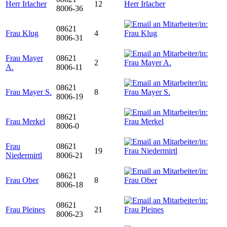
Herr Irlacher
12
8006-36
08621
Frau Klug
4
8006-31
Frau Mayer
08621
2
A.
8006-11
08621
Frau Mayer S.
8
8006-19
08621
Frau Merkel
8006-0
Frau
08621
19
Niedermirtl
8006-21
08621
Frau Ober
8
8006-18
08621
Frau Pleines
21
8006-23