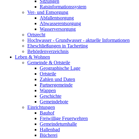
Sitzungen
Ratsinformationssystem
Ver- und Entsorgung
Abfallentsorgung
Abwasserentsorgung
Wasserversorgung
Ortsrecht
Hochwasser - Grundwasser - aktuelle Informationen
Eheschließungen in Tacherting
Behördenverzeichnis
Leben & Wohnen
Gemeinde & Ortsteile
Geographische Lage
Ortsteile
Zahlen und Daten
Partnergemeinde
Wappen
Geschichte
Gemeindebote
Einrichtungen
Bauhof
Freiwillige Feuerwehren
Gemeindeturnhalle
Hallenbad
Bücherei