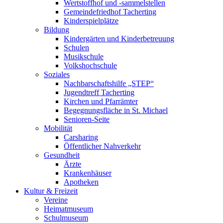
Wertstoffhof und -sammelstellen
Gemeindefriedhof Tacherting
Kinderspielplätze
Bildung
Kindergärten und Kinderbetreuung
Schulen
Musikschule
Volkshochschule
Soziales
Nachbarschaftshilfe „STEP“
Jugendtreff Tacherting
Kirchen und Pfarrämter
Begegnungsfläche in St. Michael
Senioren-Seite
Mobilität
Carsharing
Öffentlicher Nahverkehr
Gesundheit
Ärzte
Krankenhäuser
Apotheken
Kultur & Freizeit
Vereine
Heimatmuseum
Schulmuseum