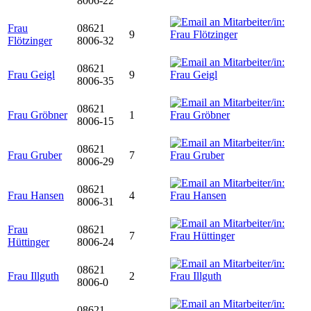
8006-22
Frau
08621
9
Flötzinger
8006-32
08621
Frau Geigl
9
8006-35
08621
Frau Gröbner
1
8006-15
08621
Frau Gruber
7
8006-29
08621
Frau Hansen
4
8006-31
Frau
08621
7
Hüttinger
8006-24
08621
Frau Illguth
2
8006-0
08621