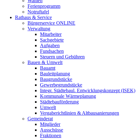
Wahlen
Ferienprogramm
Notruftafel
Rathaus & Service
Bürgerservice ONLINE
Verwaltung
Mitarbeiter
Sachgebiete
Aufgaben
Fundsachen
Steuern und Gebühren
Bauen & Umwelt
Bauamt
Bauleitplanung
Baugrundstücke
Gewerbegrundstücke
Integr. Städtebaul. Entwicklungskonzept (ISEK)
Kommunale Wärmeplanung
Städtebauförderung
Umwelt
Vergaberichtlinien & Altbausanierungen
Gemeinderat
Mitglieder
Ausschüsse
Fraktionen