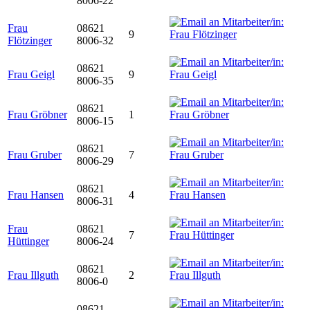
8006-22
Frau
08621
9
Flötzinger
8006-32
08621
Frau Geigl
9
8006-35
08621
Frau Gröbner
1
8006-15
08621
Frau Gruber
7
8006-29
08621
Frau Hansen
4
8006-31
Frau
08621
7
Hüttinger
8006-24
08621
Frau Illguth
2
8006-0
08621