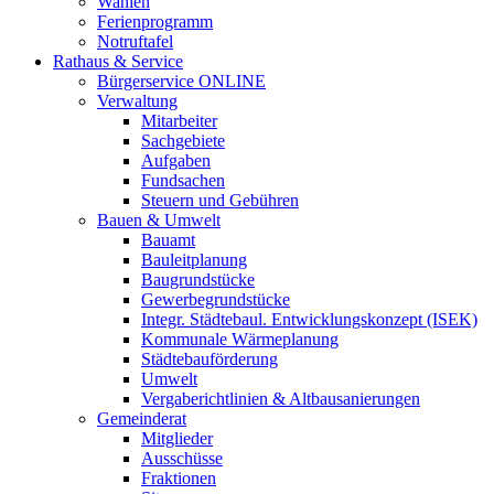
Wahlen
Ferienprogramm
Notruftafel
Rathaus & Service
Bürgerservice ONLINE
Verwaltung
Mitarbeiter
Sachgebiete
Aufgaben
Fundsachen
Steuern und Gebühren
Bauen & Umwelt
Bauamt
Bauleitplanung
Baugrundstücke
Gewerbegrundstücke
Integr. Städtebaul. Entwicklungskonzept (ISEK)
Kommunale Wärmeplanung
Städtebauförderung
Umwelt
Vergaberichtlinien & Altbausanierungen
Gemeinderat
Mitglieder
Ausschüsse
Fraktionen