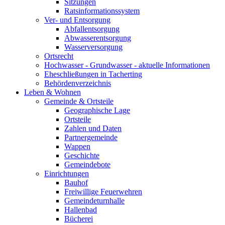
Sitzungen
Ratsinformationssystem
Ver- und Entsorgung
Abfallentsorgung
Abwasserentsorgung
Wasserversorgung
Ortsrecht
Hochwasser - Grundwasser - aktuelle Informationen
Eheschließungen in Tacherting
Behördenverzeichnis
Leben & Wohnen
Gemeinde & Ortsteile
Geographische Lage
Ortsteile
Zahlen und Daten
Partnergemeinde
Wappen
Geschichte
Gemeindebote
Einrichtungen
Bauhof
Freiwillige Feuerwehren
Gemeindeturnhalle
Hallenbad
Bücherei