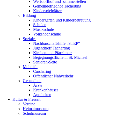
Wertstoffhof und -sammelstellen
Gemeindefriedhof Tacherting
Kinderspielplätze
Bildung
Kindergärten und Kinderbetreuung
Schulen
Musikschule
Volkshochschule
Soziales
Nachbarschaftshilfe „STEP“
Jugendtreff Tacherting
Kirchen und Pfarrämter
Begegnungsfläche in St. Michael
Senioren-Seite
Mobilität
Carsharing
Öffentlicher Nahverkehr
Gesundheit
Ärzte
Krankenhäuser
Apotheken
Kultur & Freizeit
Vereine
Heimatmuseum
Schulmuseum