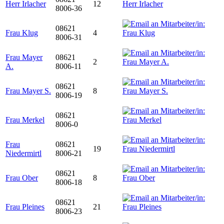
Herr Irlacher
12
8006-36
08621
Frau Klug
4
8006-31
Frau Mayer
08621
2
A.
8006-11
08621
Frau Mayer S.
8
8006-19
08621
Frau Merkel
8006-0
Frau
08621
19
Niedermirtl
8006-21
08621
Frau Ober
8
8006-18
08621
Frau Pleines
21
8006-23