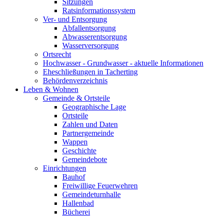
Sitzungen
Ratsinformationssystem
Ver- und Entsorgung
Abfallentsorgung
Abwasserentsorgung
Wasserversorgung
Ortsrecht
Hochwasser - Grundwasser - aktuelle Informationen
Eheschließungen in Tacherting
Behördenverzeichnis
Leben & Wohnen
Gemeinde & Ortsteile
Geographische Lage
Ortsteile
Zahlen und Daten
Partnergemeinde
Wappen
Geschichte
Gemeindebote
Einrichtungen
Bauhof
Freiwillige Feuerwehren
Gemeindeturnhalle
Hallenbad
Bücherei