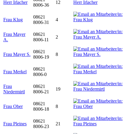
Herr Irlacher
12
8006-36
08621
Frau Klug
4
8006-31
Frau Mayer
08621
2
A.
8006-11
08621
Frau Mayer S.
8
8006-19
08621
Frau Merkel
8006-0
Frau
08621
19
Niedermirtl
8006-21
08621
Frau Ober
8
8006-18
08621
Frau Pleines
21
8006-23