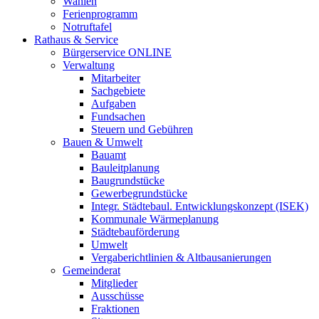
Wahlen
Ferienprogramm
Notruftafel
Rathaus & Service
Bürgerservice ONLINE
Verwaltung
Mitarbeiter
Sachgebiete
Aufgaben
Fundsachen
Steuern und Gebühren
Bauen & Umwelt
Bauamt
Bauleitplanung
Baugrundstücke
Gewerbegrundstücke
Integr. Städtebaul. Entwicklungskonzept (ISEK)
Kommunale Wärmeplanung
Städtebauförderung
Umwelt
Vergaberichtlinien & Altbausanierungen
Gemeinderat
Mitglieder
Ausschüsse
Fraktionen