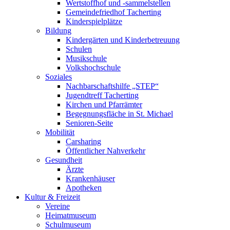
Wertstoffhof und -sammelstellen
Gemeindefriedhof Tacherting
Kinderspielplätze
Bildung
Kindergärten und Kinderbetreuung
Schulen
Musikschule
Volkshochschule
Soziales
Nachbarschaftshilfe „STEP“
Jugendtreff Tacherting
Kirchen und Pfarrämter
Begegnungsfläche in St. Michael
Senioren-Seite
Mobilität
Carsharing
Öffentlicher Nahverkehr
Gesundheit
Ärzte
Krankenhäuser
Apotheken
Kultur & Freizeit
Vereine
Heimatmuseum
Schulmuseum