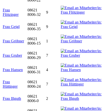
8006-22
Frau
08621
9
Flötzinger
8006-32
08621
Frau Geigl
9
8006-35
08621
Frau Gröbner
1
8006-15
08621
Frau Gruber
7
8006-29
08621
Frau Hansen
4
8006-31
Frau
08621
7
Hüttinger
8006-24
08621
Frau Illguth
2
8006-0
08621