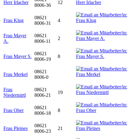
Herr Irlacher
12
8006-36
08621
Frau Klug
4
8006-31
Frau Mayer
08621
2
A.
8006-11
08621
Frau Mayer S.
8
8006-19
08621
Frau Merkel
8006-0
Frau
08621
19
Niedermirtl
8006-21
08621
Frau Ober
8
8006-18
08621
Frau Pleines
21
8006-23