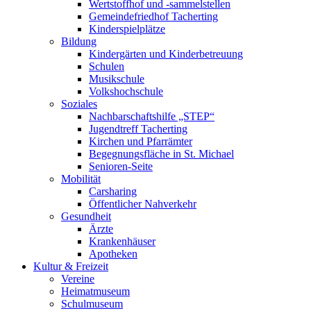
Wertstoffhof und -sammelstellen
Gemeindefriedhof Tacherting
Kinderspielplätze
Bildung
Kindergärten und Kinderbetreuung
Schulen
Musikschule
Volkshochschule
Soziales
Nachbarschaftshilfe „STEP“
Jugendtreff Tacherting
Kirchen und Pfarrämter
Begegnungsfläche in St. Michael
Senioren-Seite
Mobilität
Carsharing
Öffentlicher Nahverkehr
Gesundheit
Ärzte
Krankenhäuser
Apotheken
Kultur & Freizeit
Vereine
Heimatmuseum
Schulmuseum