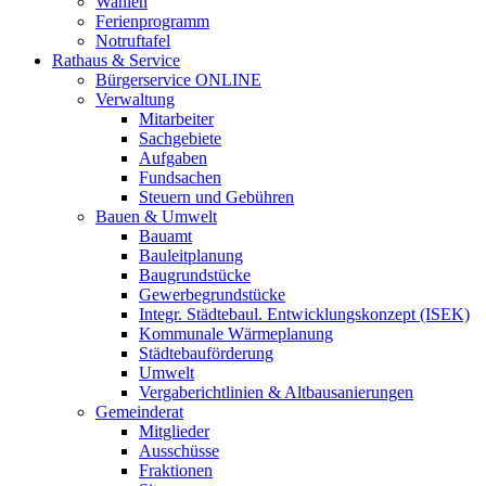
Wahlen
Ferienprogramm
Notruftafel
Rathaus & Service
Bürgerservice ONLINE
Verwaltung
Mitarbeiter
Sachgebiete
Aufgaben
Fundsachen
Steuern und Gebühren
Bauen & Umwelt
Bauamt
Bauleitplanung
Baugrundstücke
Gewerbegrundstücke
Integr. Städtebaul. Entwicklungskonzept (ISEK)
Kommunale Wärmeplanung
Städtebauförderung
Umwelt
Vergaberichtlinien & Altbausanierungen
Gemeinderat
Mitglieder
Ausschüsse
Fraktionen