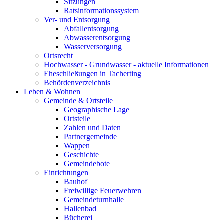
Sitzungen
Ratsinformationssystem
Ver- und Entsorgung
Abfallentsorgung
Abwasserentsorgung
Wasserversorgung
Ortsrecht
Hochwasser - Grundwasser - aktuelle Informationen
Eheschließungen in Tacherting
Behördenverzeichnis
Leben & Wohnen
Gemeinde & Ortsteile
Geographische Lage
Ortsteile
Zahlen und Daten
Partnergemeinde
Wappen
Geschichte
Gemeindebote
Einrichtungen
Bauhof
Freiwillige Feuerwehren
Gemeindeturnhalle
Hallenbad
Bücherei