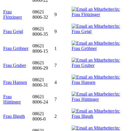
8006-22
Frau
08621
9
Flötzinger
8006-32
08621
Frau Geigl
9
8006-35
08621
Frau Gröbner
1
8006-15
08621
Frau Gruber
7
8006-29
08621
Frau Hansen
4
8006-31
Frau
08621
7
Hüttinger
8006-24
08621
Frau Illguth
2
8006-0
08621