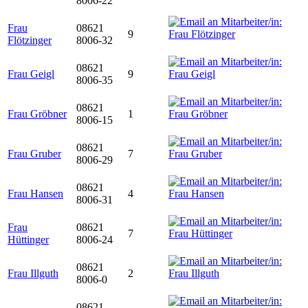
8006-22
Frau
08621
9
Flötzinger
8006-32
08621
Frau Geigl
9
8006-35
08621
Frau Gröbner
1
8006-15
08621
Frau Gruber
7
8006-29
08621
Frau Hansen
4
8006-31
Frau
08621
7
Hüttinger
8006-24
08621
Frau Illguth
2
8006-0
08621