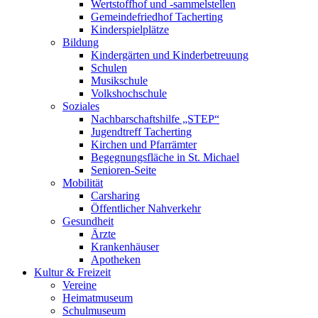
Wertstoffhof und -sammelstellen
Gemeindefriedhof Tacherting
Kinderspielplätze
Bildung
Kindergärten und Kinderbetreuung
Schulen
Musikschule
Volkshochschule
Soziales
Nachbarschaftshilfe „STEP“
Jugendtreff Tacherting
Kirchen und Pfarrämter
Begegnungsfläche in St. Michael
Senioren-Seite
Mobilität
Carsharing
Öffentlicher Nahverkehr
Gesundheit
Ärzte
Krankenhäuser
Apotheken
Kultur & Freizeit
Vereine
Heimatmuseum
Schulmuseum