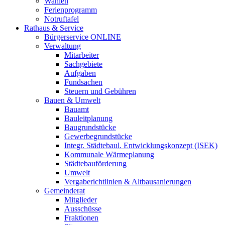
Wahlen
Ferienprogramm
Notruftafel
Rathaus & Service
Bürgerservice ONLINE
Verwaltung
Mitarbeiter
Sachgebiete
Aufgaben
Fundsachen
Steuern und Gebühren
Bauen & Umwelt
Bauamt
Bauleitplanung
Baugrundstücke
Gewerbegrundstücke
Integr. Städtebaul. Entwicklungskonzept (ISEK)
Kommunale Wärmeplanung
Städtebauförderung
Umwelt
Vergaberichtlinien & Altbausanierungen
Gemeinderat
Mitglieder
Ausschüsse
Fraktionen