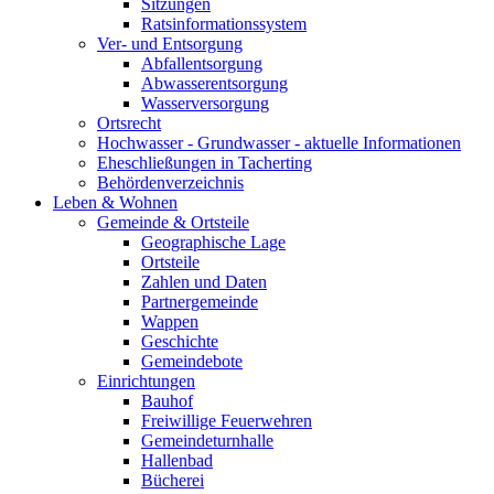
Sitzungen
Ratsinformationssystem
Ver- und Entsorgung
Abfallentsorgung
Abwasserentsorgung
Wasserversorgung
Ortsrecht
Hochwasser - Grundwasser - aktuelle Informationen
Eheschließungen in Tacherting
Behördenverzeichnis
Leben & Wohnen
Gemeinde & Ortsteile
Geographische Lage
Ortsteile
Zahlen und Daten
Partnergemeinde
Wappen
Geschichte
Gemeindebote
Einrichtungen
Bauhof
Freiwillige Feuerwehren
Gemeindeturnhalle
Hallenbad
Bücherei