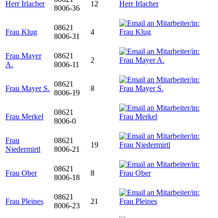
Herr Irlacher
12
8006-36
08621
Frau Klug
4
8006-31
Frau Mayer
08621
2
A.
8006-11
08621
Frau Mayer S.
8
8006-19
08621
Frau Merkel
8006-0
Frau
08621
19
Niedermirtl
8006-21
08621
Frau Ober
8
8006-18
08621
Frau Pleines
21
8006-23