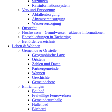
Sitzungen
Ratsinformationssystem
Ver- und Entsorgung
Abfallentsorgung
Abwasserentsorgung
Wasserversorgung
Ortsrecht
Hochwasser - Grundwasser - aktuelle Informationen
Eheschließungen in Tacherting
Behördenverzeichnis
Leben & Wohnen
Gemeinde & Ortsteile
Geographische Lage
Ortsteile
Zahlen und Daten
Partnergemeinde
Wappen
Geschichte
Gemeindebote
Einrichtungen
Bauhof
Freiwillige Feuerwehren
Gemeindeturnhalle
Hallenbad
Bücherei