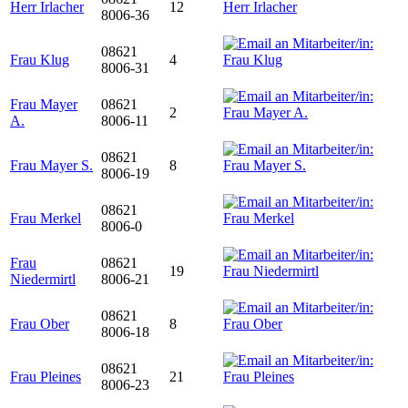
Herr Irlacher
12
8006-36
08621
Frau Klug
4
8006-31
Frau Mayer
08621
2
A.
8006-11
08621
Frau Mayer S.
8
8006-19
08621
Frau Merkel
8006-0
Frau
08621
19
Niedermirtl
8006-21
08621
Frau Ober
8
8006-18
08621
Frau Pleines
21
8006-23