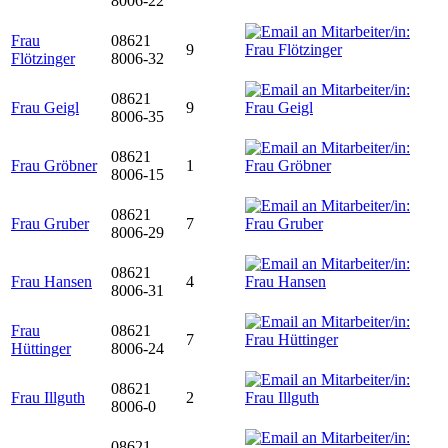
8006-22
Frau
08621
9
Flötzinger
8006-32
08621
Frau Geigl
9
8006-35
08621
Frau Gröbner
1
8006-15
08621
Frau Gruber
7
8006-29
08621
Frau Hansen
4
8006-31
Frau
08621
7
Hüttinger
8006-24
08621
Frau Illguth
2
8006-0
08621