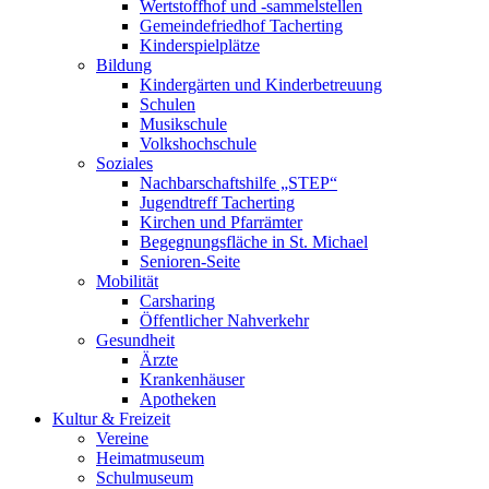
Wertstoffhof und -sammelstellen
Gemeindefriedhof Tacherting
Kinderspielplätze
Bildung
Kindergärten und Kinderbetreuung
Schulen
Musikschule
Volkshochschule
Soziales
Nachbarschaftshilfe „STEP“
Jugendtreff Tacherting
Kirchen und Pfarrämter
Begegnungsfläche in St. Michael
Senioren-Seite
Mobilität
Carsharing
Öffentlicher Nahverkehr
Gesundheit
Ärzte
Krankenhäuser
Apotheken
Kultur & Freizeit
Vereine
Heimatmuseum
Schulmuseum