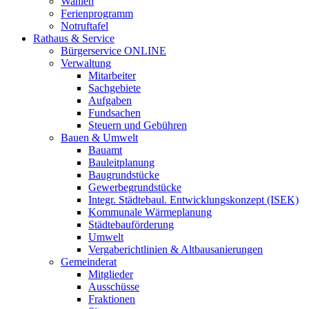
Wahlen
Ferienprogramm
Notruftafel
Rathaus & Service
Bürgerservice ONLINE
Verwaltung
Mitarbeiter
Sachgebiete
Aufgaben
Fundsachen
Steuern und Gebühren
Bauen & Umwelt
Bauamt
Bauleitplanung
Baugrundstücke
Gewerbegrundstücke
Integr. Städtebaul. Entwicklungskonzept (ISEK)
Kommunale Wärmeplanung
Städtebauförderung
Umwelt
Vergaberichtlinien & Altbausanierungen
Gemeinderat
Mitglieder
Ausschüsse
Fraktionen