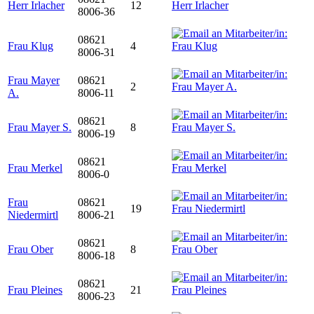
Herr Irlacher
12
8006-36
08621
Frau Klug
4
8006-31
Frau Mayer
08621
2
A.
8006-11
08621
Frau Mayer S.
8
8006-19
08621
Frau Merkel
8006-0
Frau
08621
19
Niedermirtl
8006-21
08621
Frau Ober
8
8006-18
08621
Frau Pleines
21
8006-23