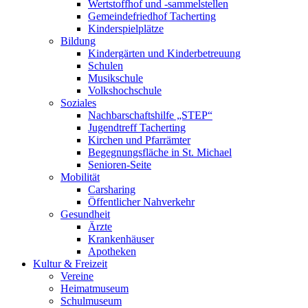
Wertstoffhof und -sammelstellen
Gemeindefriedhof Tacherting
Kinderspielplätze
Bildung
Kindergärten und Kinderbetreuung
Schulen
Musikschule
Volkshochschule
Soziales
Nachbarschaftshilfe „STEP“
Jugendtreff Tacherting
Kirchen und Pfarrämter
Begegnungsfläche in St. Michael
Senioren-Seite
Mobilität
Carsharing
Öffentlicher Nahverkehr
Gesundheit
Ärzte
Krankenhäuser
Apotheken
Kultur & Freizeit
Vereine
Heimatmuseum
Schulmuseum