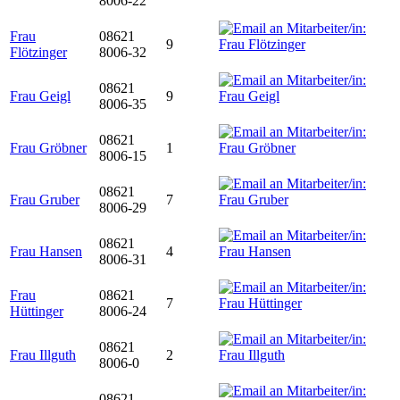
8006-22
Frau
08621
9
Flötzinger
8006-32
08621
Frau Geigl
9
8006-35
08621
Frau Gröbner
1
8006-15
08621
Frau Gruber
7
8006-29
08621
Frau Hansen
4
8006-31
Frau
08621
7
Hüttinger
8006-24
08621
Frau Illguth
2
8006-0
08621