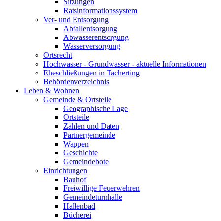
Sitzungen
Ratsinformationssystem
Ver- und Entsorgung
Abfallentsorgung
Abwasserentsorgung
Wasserversorgung
Ortsrecht
Hochwasser - Grundwasser - aktuelle Informationen
Eheschließungen in Tacherting
Behördenverzeichnis
Leben & Wohnen
Gemeinde & Ortsteile
Geographische Lage
Ortsteile
Zahlen und Daten
Partnergemeinde
Wappen
Geschichte
Gemeindebote
Einrichtungen
Bauhof
Freiwillige Feuerwehren
Gemeindeturnhalle
Hallenbad
Bücherei