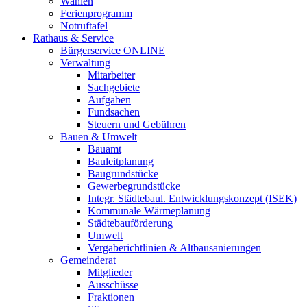
Wahlen
Ferienprogramm
Notruftafel
Rathaus & Service
Bürgerservice ONLINE
Verwaltung
Mitarbeiter
Sachgebiete
Aufgaben
Fundsachen
Steuern und Gebühren
Bauen & Umwelt
Bauamt
Bauleitplanung
Baugrundstücke
Gewerbegrundstücke
Integr. Städtebaul. Entwicklungskonzept (ISEK)
Kommunale Wärmeplanung
Städtebauförderung
Umwelt
Vergaberichtlinien & Altbausanierungen
Gemeinderat
Mitglieder
Ausschüsse
Fraktionen