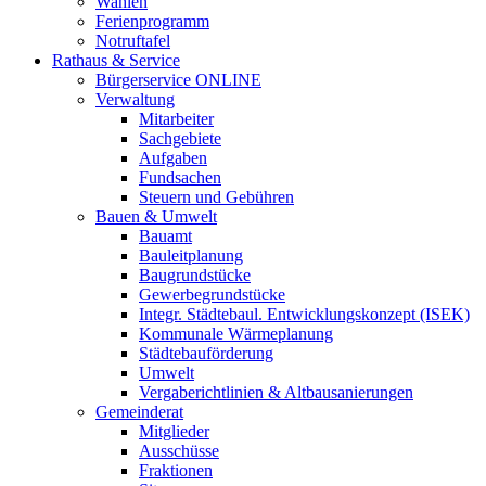
Wahlen
Ferienprogramm
Notruftafel
Rathaus & Service
Bürgerservice ONLINE
Verwaltung
Mitarbeiter
Sachgebiete
Aufgaben
Fundsachen
Steuern und Gebühren
Bauen & Umwelt
Bauamt
Bauleitplanung
Baugrundstücke
Gewerbegrundstücke
Integr. Städtebaul. Entwicklungskonzept (ISEK)
Kommunale Wärmeplanung
Städtebauförderung
Umwelt
Vergaberichtlinien & Altbausanierungen
Gemeinderat
Mitglieder
Ausschüsse
Fraktionen