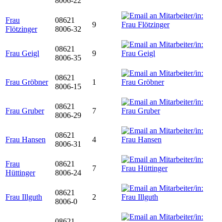
8006-22
Frau
08621
9
Flötzinger
8006-32
08621
Frau Geigl
9
8006-35
08621
Frau Gröbner
1
8006-15
08621
Frau Gruber
7
8006-29
08621
Frau Hansen
4
8006-31
Frau
08621
7
Hüttinger
8006-24
08621
Frau Illguth
2
8006-0
08621