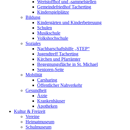
Wertstoffhof und -sammelstellen
Gemeindefriedhof Tacherting
Kinderspielplätze
Bildung
Kindergärten und Kinderbetreuung
Schulen
Musikschule
Volkshochschule
Soziales
Nachbarschaftshilfe „STEP“
Jugendtreff Tacherting
Kirchen und Pfarrämter
Begegnungsfläche in St. Michael
Senioren-Seite
Mobilität
Carsharing
Öffentlicher Nahverkehr
Gesundheit
Ärzte
Krankenhäuser
Apotheken
Kultur & Freizeit
Vereine
Heimatmuseum
Schulmuseum