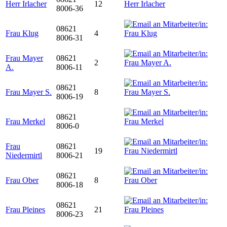
Herr Irlacher
12
8006-36
08621
Frau Klug
4
8006-31
Frau Mayer
08621
2
A.
8006-11
08621
Frau Mayer S.
8
8006-19
08621
Frau Merkel
8006-0
Frau
08621
19
Niedermirtl
8006-21
08621
Frau Ober
8
8006-18
08621
Frau Pleines
21
8006-23