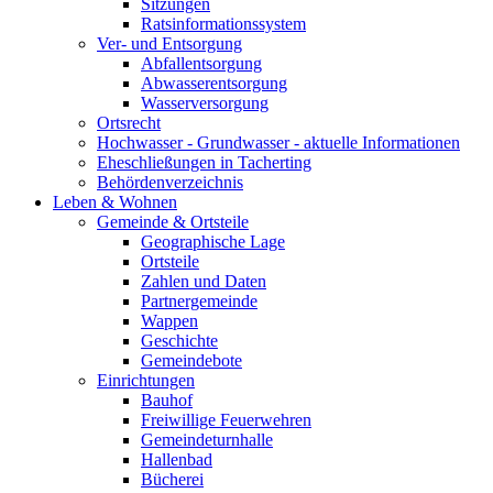
Sitzungen
Ratsinformationssystem
Ver- und Entsorgung
Abfallentsorgung
Abwasserentsorgung
Wasserversorgung
Ortsrecht
Hochwasser - Grundwasser - aktuelle Informationen
Eheschließungen in Tacherting
Behördenverzeichnis
Leben & Wohnen
Gemeinde & Ortsteile
Geographische Lage
Ortsteile
Zahlen und Daten
Partnergemeinde
Wappen
Geschichte
Gemeindebote
Einrichtungen
Bauhof
Freiwillige Feuerwehren
Gemeindeturnhalle
Hallenbad
Bücherei