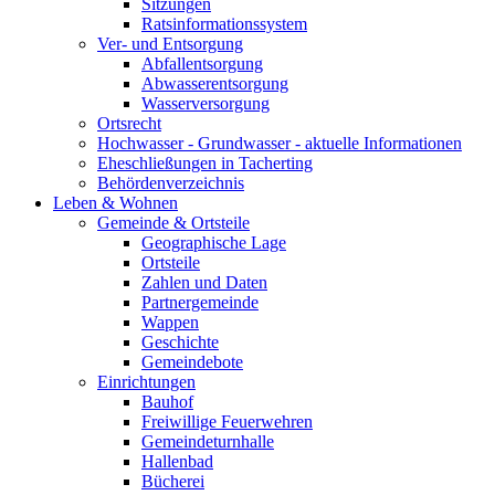
Sitzungen
Ratsinformationssystem
Ver- und Entsorgung
Abfallentsorgung
Abwasserentsorgung
Wasserversorgung
Ortsrecht
Hochwasser - Grundwasser - aktuelle Informationen
Eheschließungen in Tacherting
Behördenverzeichnis
Leben & Wohnen
Gemeinde & Ortsteile
Geographische Lage
Ortsteile
Zahlen und Daten
Partnergemeinde
Wappen
Geschichte
Gemeindebote
Einrichtungen
Bauhof
Freiwillige Feuerwehren
Gemeindeturnhalle
Hallenbad
Bücherei