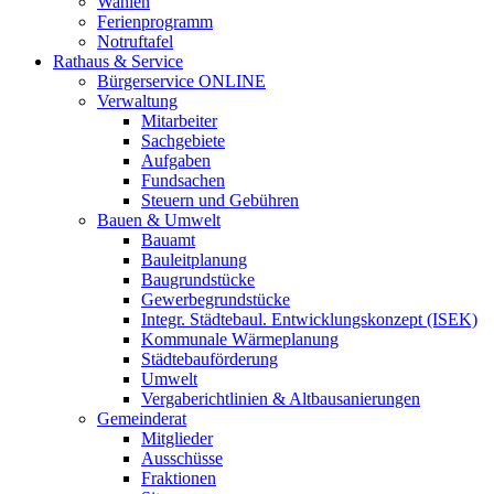
Wahlen
Ferienprogramm
Notruftafel
Rathaus & Service
Bürgerservice ONLINE
Verwaltung
Mitarbeiter
Sachgebiete
Aufgaben
Fundsachen
Steuern und Gebühren
Bauen & Umwelt
Bauamt
Bauleitplanung
Baugrundstücke
Gewerbegrundstücke
Integr. Städtebaul. Entwicklungskonzept (ISEK)
Kommunale Wärmeplanung
Städtebauförderung
Umwelt
Vergaberichtlinien & Altbausanierungen
Gemeinderat
Mitglieder
Ausschüsse
Fraktionen