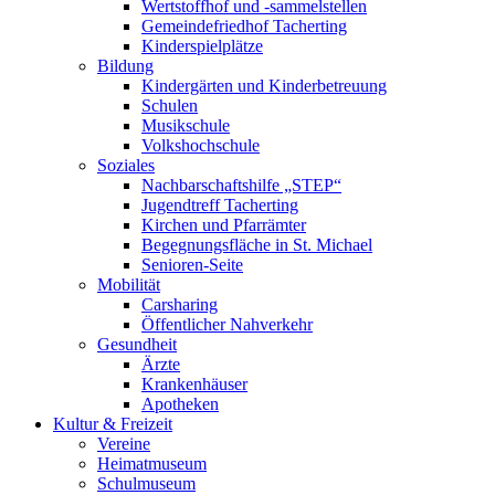
Wertstoffhof und -sammelstellen
Gemeindefriedhof Tacherting
Kinderspielplätze
Bildung
Kindergärten und Kinderbetreuung
Schulen
Musikschule
Volkshochschule
Soziales
Nachbarschaftshilfe „STEP“
Jugendtreff Tacherting
Kirchen und Pfarrämter
Begegnungsfläche in St. Michael
Senioren-Seite
Mobilität
Carsharing
Öffentlicher Nahverkehr
Gesundheit
Ärzte
Krankenhäuser
Apotheken
Kultur & Freizeit
Vereine
Heimatmuseum
Schulmuseum