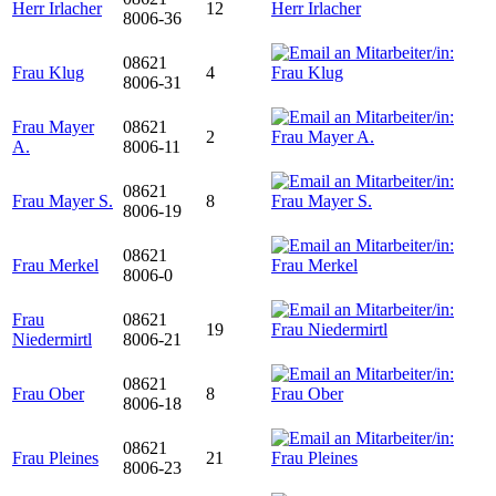
Herr Irlacher
12
8006-36
08621
Frau Klug
4
8006-31
Frau Mayer
08621
2
A.
8006-11
08621
Frau Mayer S.
8
8006-19
08621
Frau Merkel
8006-0
Frau
08621
19
Niedermirtl
8006-21
08621
Frau Ober
8
8006-18
08621
Frau Pleines
21
8006-23