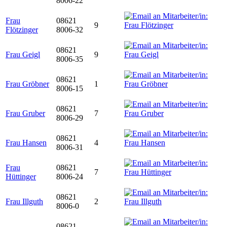
8006-22
Frau
08621
9
Flötzinger
8006-32
08621
Frau Geigl
9
8006-35
08621
Frau Gröbner
1
8006-15
08621
Frau Gruber
7
8006-29
08621
Frau Hansen
4
8006-31
Frau
08621
7
Hüttinger
8006-24
08621
Frau Illguth
2
8006-0
08621