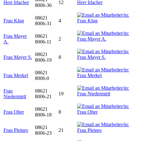
Herr Irlacher
12
8006-36
08621
Frau Klug
4
8006-31
Frau Mayer
08621
2
A.
8006-11
08621
Frau Mayer S.
8
8006-19
08621
Frau Merkel
8006-0
Frau
08621
19
Niedermirtl
8006-21
08621
Frau Ober
8
8006-18
08621
Frau Pleines
21
8006-23