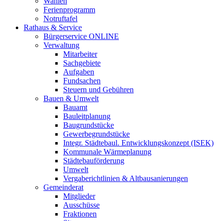
Wahlen
Ferienprogramm
Notruftafel
Rathaus & Service
Bürgerservice ONLINE
Verwaltung
Mitarbeiter
Sachgebiete
Aufgaben
Fundsachen
Steuern und Gebühren
Bauen & Umwelt
Bauamt
Bauleitplanung
Baugrundstücke
Gewerbegrundstücke
Integr. Städtebaul. Entwicklungskonzept (ISEK)
Kommunale Wärmeplanung
Städtebauförderung
Umwelt
Vergaberichtlinien & Altbausanierungen
Gemeinderat
Mitglieder
Ausschüsse
Fraktionen