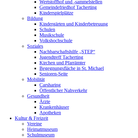
Wertstoffhof und -sammelstellen
Gemeindefriedhof Tacherting
Kinderspielplätze
Bildung
Kindergärten und Kinderbetreuung
Schulen
Musikschule
Volkshochschule
Soziales
Nachbarschaftshilfe „STEP“
Jugendtreff Tacherting
Kirchen und Pfarrämter
Begegnungsfläche in St. Michael
Senioren-Seite
Mobilität
Carsharing
Öffentlicher Nahverkehr
Gesundheit
Ärzte
Krankenhäuser
Apotheken
Kultur & Freizeit
Vereine
Heimatmuseum
Schulmuseum