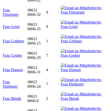
8006-22
Frau
08621
9
Flötzinger
8006-32
08621
Frau Geigl
9
8006-35
08621
Frau Gröbner
1
8006-15
08621
Frau Gruber
7
8006-29
08621
Frau Hansen
4
8006-31
Frau
08621
7
Hüttinger
8006-24
08621
Frau Illguth
2
8006-0
08621