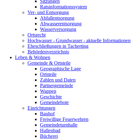
Sitzungen
Ratsinformationssystem
Ver- und Entsorgung
Abfallentsorgung
Abwasserentsorgung
Wasserversorgung
Ortsrecht
Hochwasser - Grundwasser - aktuelle Informationen
Eheschließungen in Tacherting
Behördenverzeichnis
Leben & Wohnen
Gemeinde & Ortsteile
Geographische Lage
Ortsteile
Zahlen und Daten
Partnergemeinde
Wappen
Geschichte
Gemeindebote
Einrichtungen
Bauhof
Freiwillige Feuerwehren
Gemeindeturnhalle
Hallenbad
Bücherei