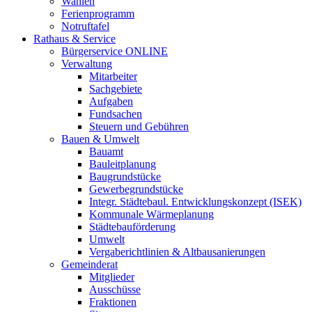
Wahlen
Ferienprogramm
Notruftafel
Rathaus & Service
Bürgerservice ONLINE
Verwaltung
Mitarbeiter
Sachgebiete
Aufgaben
Fundsachen
Steuern und Gebühren
Bauen & Umwelt
Bauamt
Bauleitplanung
Baugrundstücke
Gewerbegrundstücke
Integr. Städtebaul. Entwicklungskonzept (ISEK)
Kommunale Wärmeplanung
Städtebauförderung
Umwelt
Vergaberichtlinien & Altbausanierungen
Gemeinderat
Mitglieder
Ausschüsse
Fraktionen