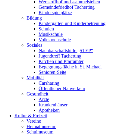
Wertstoffhof und -sammelstellen
Gemeindefriedhof Tacherting
Kinderspielplätze
Bildung
Kindergärten und Kinderbetreuung
Schulen
Musikschule
Volkshochschule
Soziales
Nachbarschaftshilfe „STEP“
Jugendtreff Tacherting
Kirchen und Pfarrämter
Begegnungsfläche in St. Michael
Senioren-Seite
Mobilität
Carsharing
Öffentlicher Nahverkehr
Gesundheit
Ärzte
Krankenhäuser
Apotheken
Kultur & Freizeit
Vereine
Heimatmuseum
Schulmuseum