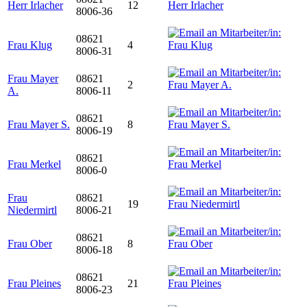
Herr Irlacher
12
8006-36
08621
Frau Klug
4
8006-31
Frau Mayer
08621
2
A.
8006-11
08621
Frau Mayer S.
8
8006-19
08621
Frau Merkel
8006-0
Frau
08621
19
Niedermirtl
8006-21
08621
Frau Ober
8
8006-18
08621
Frau Pleines
21
8006-23