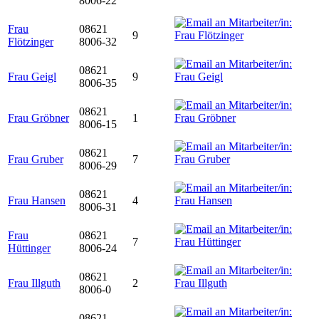
8006-22
Frau
08621
9
Flötzinger
8006-32
08621
Frau Geigl
9
8006-35
08621
Frau Gröbner
1
8006-15
08621
Frau Gruber
7
8006-29
08621
Frau Hansen
4
8006-31
Frau
08621
7
Hüttinger
8006-24
08621
Frau Illguth
2
8006-0
08621