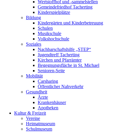
Wertstoffhof und -sammelstellen
Gemeindefriedhof Tacherting
Kinderspielplätze
Bildung
Kindergärten und Kinderbetreuung
Schulen
Musikschule
Volkshochschule
Soziales
Nachbarschaftshilfe „STEP“
Jugendtreff Tacherting
Kirchen und Pfarrämter
Begegnungsfläche in St. Michael
Senioren-Seite
Mobilität
Carsharing
Öffentlicher Nahverkehr
Gesundheit
Ärzte
Krankenhäuser
Apotheken
Kultur & Freizeit
Vereine
Heimatmuseum
Schulmuseum