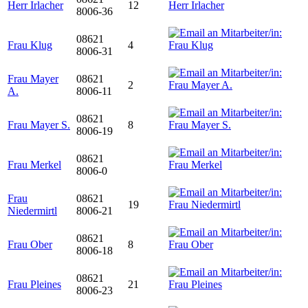
Herr Irlacher
12
8006-36
08621
Frau Klug
4
8006-31
Frau Mayer
08621
2
A.
8006-11
08621
Frau Mayer S.
8
8006-19
08621
Frau Merkel
8006-0
Frau
08621
19
Niedermirtl
8006-21
08621
Frau Ober
8
8006-18
08621
Frau Pleines
21
8006-23