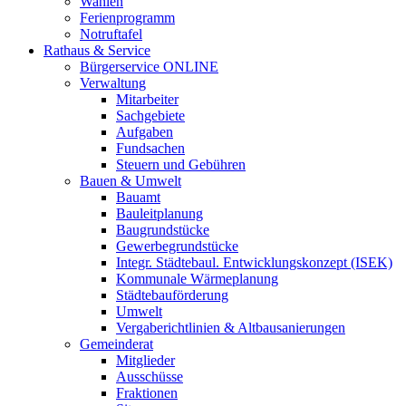
Wahlen
Ferienprogramm
Notruftafel
Rathaus & Service
Bürgerservice ONLINE
Verwaltung
Mitarbeiter
Sachgebiete
Aufgaben
Fundsachen
Steuern und Gebühren
Bauen & Umwelt
Bauamt
Bauleitplanung
Baugrundstücke
Gewerbegrundstücke
Integr. Städtebaul. Entwicklungskonzept (ISEK)
Kommunale Wärmeplanung
Städtebauförderung
Umwelt
Vergaberichtlinien & Altbausanierungen
Gemeinderat
Mitglieder
Ausschüsse
Fraktionen