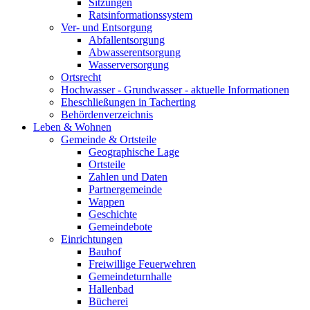
Sitzungen
Ratsinformationssystem
Ver- und Entsorgung
Abfallentsorgung
Abwasserentsorgung
Wasserversorgung
Ortsrecht
Hochwasser - Grundwasser - aktuelle Informationen
Eheschließungen in Tacherting
Behördenverzeichnis
Leben & Wohnen
Gemeinde & Ortsteile
Geographische Lage
Ortsteile
Zahlen und Daten
Partnergemeinde
Wappen
Geschichte
Gemeindebote
Einrichtungen
Bauhof
Freiwillige Feuerwehren
Gemeindeturnhalle
Hallenbad
Bücherei