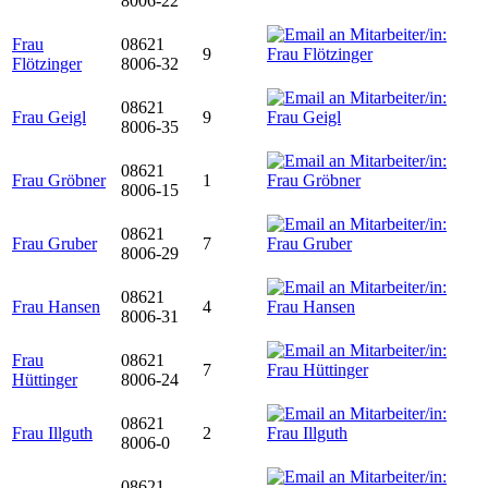
8006-22
Frau
08621
9
Flötzinger
8006-32
08621
Frau Geigl
9
8006-35
08621
Frau Gröbner
1
8006-15
08621
Frau Gruber
7
8006-29
08621
Frau Hansen
4
8006-31
Frau
08621
7
Hüttinger
8006-24
08621
Frau Illguth
2
8006-0
08621